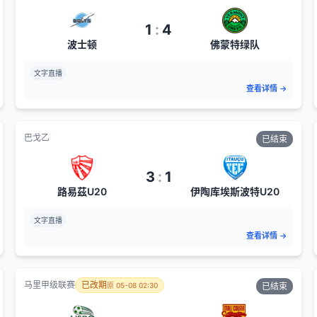
1
:
4
波士顿
佛蒙特绿队
文字直播
查看详情
→
巴戈乙
已结束
3
:
1
路易茲U20
伊陶库埃斯波特U20
文字直播
查看详情
→
马里甲级联赛
已改期
原
05-08 02:30
已结束