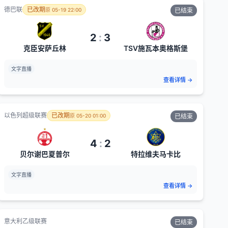
德巴联
已改期
原
05-19 22:00
已结束
2
:
3
克臣安萨丘林
TSV施瓦本奥格斯堡
文字直播
查看详情
→
以色列超级联赛
已改期
原
05-20 01:00
已结束
4
:
2
贝尔谢巴夏普尔
特拉维夫马卡比
文字直播
查看详情
→
意大利乙级联赛
已结束