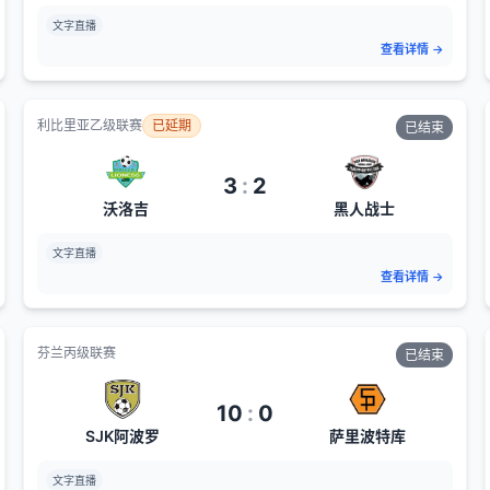
文字直播
查看详情
→
利比里亚乙级联赛
已延期
已结束
3
:
2
沃洛吉
黑人战士
文字直播
查看详情
→
芬兰丙级联赛
已结束
10
:
0
SJK阿波罗
萨里波特库
文字直播