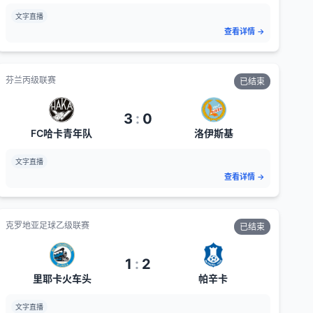
文字直播
查看详情
→
芬兰丙级联赛
已结束
3
:
0
FC哈卡青年队
洛伊斯基
文字直播
查看详情
→
克罗地亚足球乙级联赛
已结束
1
:
2
里耶卡火车头
帕辛卡
文字直播