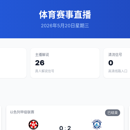
体育赛事直播
2026年5月20日星期三
主播解说
清流信号
26
0
真人解说信号
高清线路入口
以色列甲级联赛
已结束
0
:
2