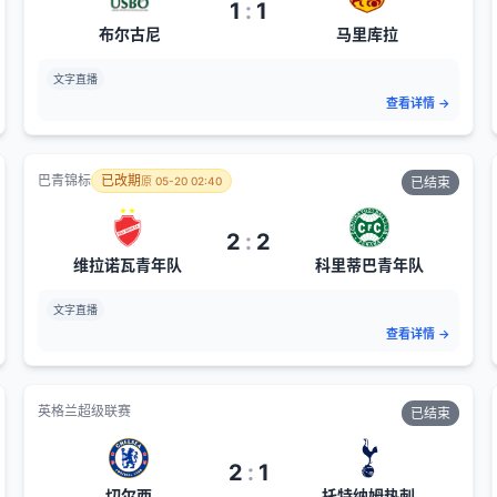
1
:
1
布尔古尼
马里库拉
文字直播
查看详情
→
巴青锦标
已改期
原
05-20 02:40
已结束
2
:
2
维拉诺瓦青年队
科里蒂巴青年队
文字直播
查看详情
→
英格兰超级联赛
已结束
2
:
1
切尔西
托特纳姆热刺