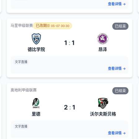
查看详情
→
马里甲级联赛
已改期
原
05-07 00:30
已结束
1
:
1
德比学院
昂泽
文字直播
查看详情
→
奥地利甲级联赛
已结束
2
:
1
里德
沃尔夫斯贝格
文字直播
查看详情
→