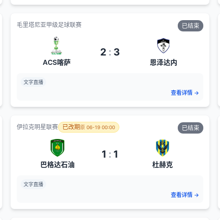
毛里塔尼亚甲级足球联赛
已结束
2
:
3
ACS喀萨
恩泽达内
文字直播
查看详情
→
伊拉克明星联赛
已改期
原
06-19 00:00
已结束
1
:
1
巴格达石油
杜赫克
文字直播
查看详情
→