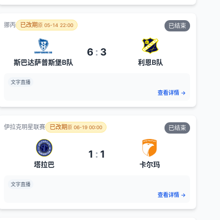
挪丙
已改期
原
05-14 22:00
已结束
6
:
3
斯巴达萨普斯堡B队
利恩B队
文字直播
查看详情
→
伊拉克明星联赛
已改期
原
06-19 00:00
已结束
1
:
1
塔拉巴
卡尔玛
文字直播
查看详情
→