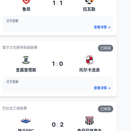
1
:
1
鲁昂
拉瓦勒
文字直播
查看详情
→
爱尔兰伦斯特高级联赛
已结束
1
:
0
圣莫查塔斯
托尔卡流浪
文字直播
查看详情
→
巴拉圭乙级联赛
已结束
0
:
2
独立FBC
桑坦尼体育会