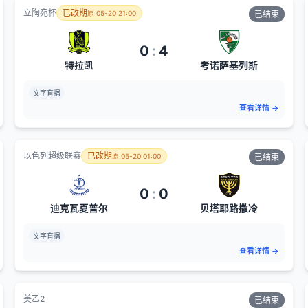
立陶宛杯
已改期
原
05-20 21:00
已结束
0
:
4
特拉凯
考诺萨基列斯
文字直播
查看详情
→
以色列超级联赛
已改期
原
05-20 01:00
已结束
0
:
0
迪克瓦夏普尔
贝塔耶路撒冷
文字直播
查看详情
→
美乙2
已结束