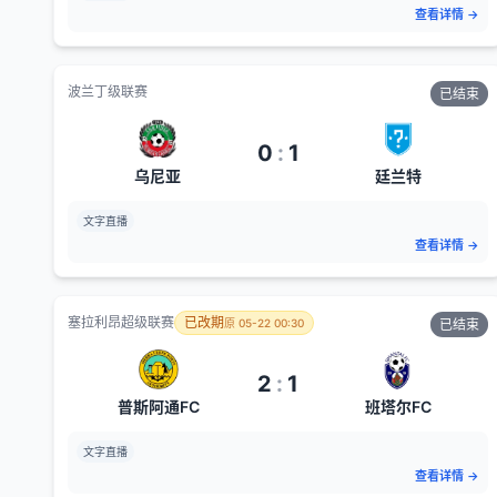
查看详情
→
波兰丁级联赛
已结束
0
:
1
乌尼亚
廷兰特
文字直播
查看详情
→
塞拉利昂超级联赛
已改期
原
05-22 00:30
已结束
2
:
1
普斯阿通FC
班塔尔FC
文字直播
查看详情
→