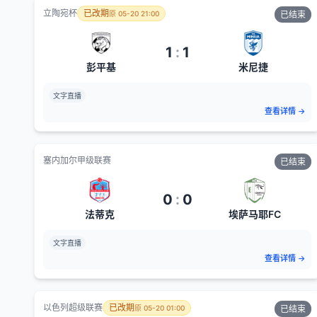
立陶宛杯
已改期
原
05-20 21:00
已结束
1
:
1
彭平基
米尼捷
文字直播
查看详情
→
塞内加尔甲级联赛
已结束
0
:
0
法蒂克
埃萨马耶FC
文字直播
查看详情
→
以色列超级联赛
已改期
原
05-20 01:00
已结束