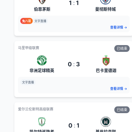
1
:
1
伯恩茅斯
曼彻斯特城
兔八哥
文字直播
查看详情
→
马里甲级联赛
已结束
0
:
3
非洲足球精英
巴卡里德迦
文字直播
查看详情
→
爱尔兰伦斯特高级联赛
已结束
0
:
1
凯尔特巡路者
基巴拉克联