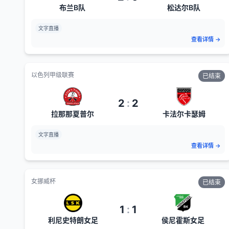
布兰B队
松达尔B队
文字直播
查看详情
→
以色列甲级联赛
已结束
2
:
2
拉那那夏普尔
卡法尔卡瑟姆
文字直播
查看详情
→
女挪威杯
已结束
1
:
1
利尼史特朗女足
侯尼霍斯女足