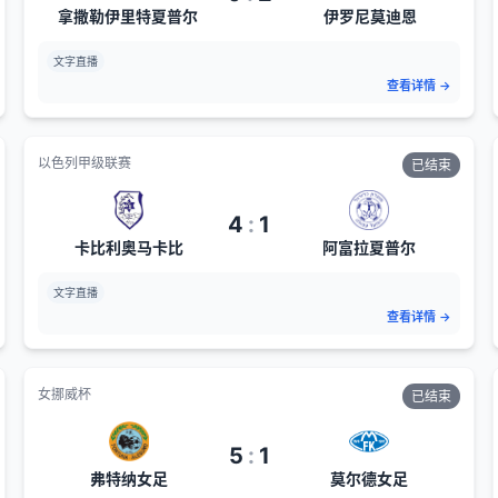
拿撒勒伊里特夏普尔
伊罗尼莫迪恩
文字直播
查看详情
→
以色列甲级联赛
已结束
4
:
1
卡比利奥马卡比
阿富拉夏普尔
文字直播
查看详情
→
女挪威杯
已结束
5
:
1
弗特纳女足
莫尔德女足