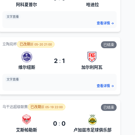
阿科夏普尔
哈迪拉
文字直播
查看详情
→
立陶宛杯
已改期
原
05-20 21:00
已结束
2
:
1
维尔纽斯
加尔利阿瓦
文字直播
查看详情
→
乌干达超级联赛
已改期
原
05-19 22:00
已结束
0
:
0
艾斯帕勒斯
卢加兹市足球俱乐部