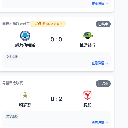
查看详情
→
塞拉利昂超级联赛
已改期
原
05-23 00:30
已结束
0
:
0
威尔伯福斯
博游骑兵
文字直播
查看详情
→
马里甲级联赛
已结束
0
:
2
科罗芬
宾加
文字直播
查看详情
→