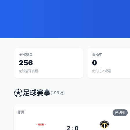
全部赛事
直播中
256
0
足球篮球赛程
优先进入观看
⚽
足球赛事
(
198
场)
挪丙
已结束
2
:
0