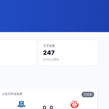
文字直播
247
实时比分跟踪
以色列甲级联赛
已结束
0
:
0