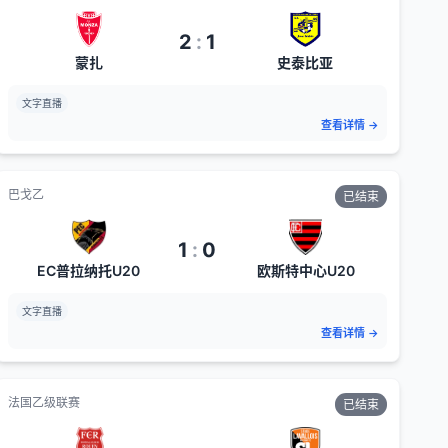
2
:
1
蒙扎
史泰比亚
文字直播
查看详情
→
巴戈乙
已结束
1
:
0
EC普拉纳托U20
欧斯特中心U20
文字直播
查看详情
→
法国乙级联赛
已结束