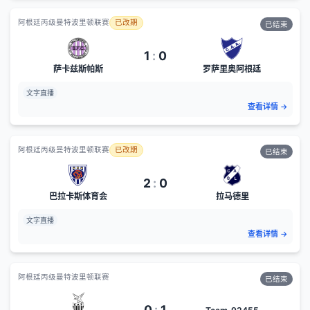
阿根廷丙级曼特波里顿联赛
已改期
已结束
1
:
0
萨卡兹斯帕斯
罗萨里奥阿根廷
文字直播
查看详情
→
阿根廷丙级曼特波里顿联赛
已改期
已结束
2
:
0
巴拉卡斯体育会
拉马德里
文字直播
查看详情
→
阿根廷丙级曼特波里顿联赛
已结束
0
:
1