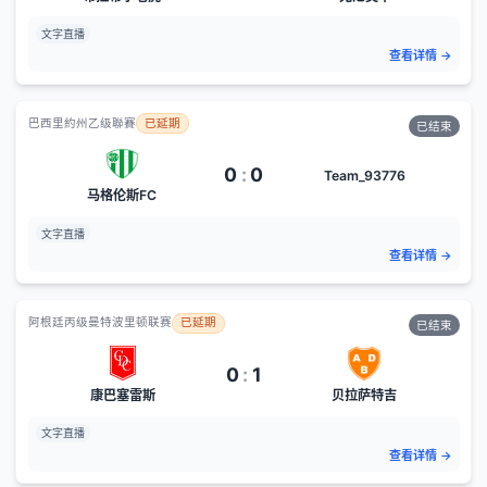
文字直播
查看详情
→
巴西里約州乙级聯賽
已延期
已结束
0
:
0
Team_93776
马格伦斯FC
文字直播
查看详情
→
阿根廷丙级曼特波里顿联赛
已延期
已结束
0
:
1
康巴塞雷斯
贝拉萨特吉
文字直播
查看详情
→