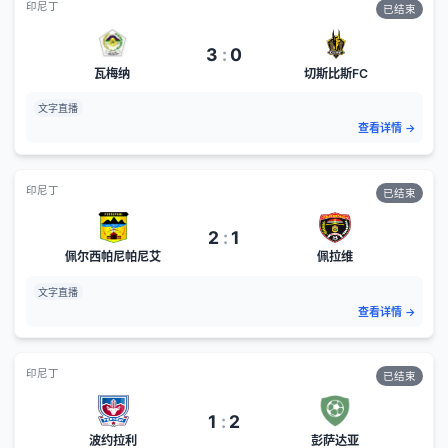
印尼丁
已结束
3
:
0
瓦梅纳
切斯比斯FC
文字直播
查看详情
→
印尼丁
已结束
2
:
1
佩尔西帕尼帕尼艾
佩拉维
文字直播
查看详情
→
印尼丁
已结束
1
:
2
波约拉利
彭萨达亚