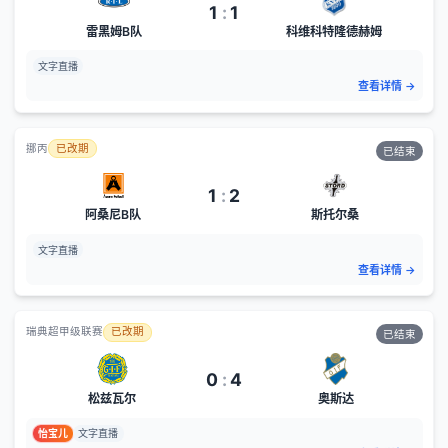
1
:
1
雷黑姆B队
科维科特隆德赫姆
文字直播
查看详情
→
挪丙
已改期
已结束
1
:
2
阿桑尼B队
斯托尔桑
文字直播
查看详情
→
瑞典超甲级联赛
已改期
已结束
0
:
4
松兹瓦尔
奥斯达
怡宝儿
文字直播