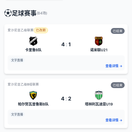
⚽
足球赛事
(
84
场)
爱沙尼亚乙级联赛
已改期
已结束
4
:
1
卡里鲁B队
诺米联U21
文字直播
查看详情
→
爱沙尼亚乙级B组联赛
已结束
4
:
2
帕尔努瓦普鲁斯B队
塔林利瓦迪亚U19
文字直播
查看详情
→