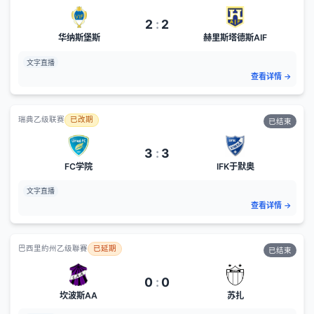
2
:
2
华纳斯堡斯
赫里斯塔德斯AIF
文字直播
查看详情
→
瑞典乙级联赛
已改期
已结束
3
:
3
FC学院
IFK于默奥
文字直播
查看详情
→
巴西里約州乙级聯賽
已延期
已结束
0
:
0
坎波斯AA
苏扎