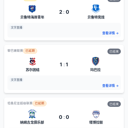
2
:
0
贝鲁特海岸青年
贝鲁特竞技
文字直播
查看详情
→
黎巴嫩联赛
已延期
已结束
1
:
1
苏尔团结
玛巴拉
文字直播
查看详情
→
坦桑尼亚超级联赛
已延期
已结束
0
:
0
纳姆古戈俱乐部
塔博拉联