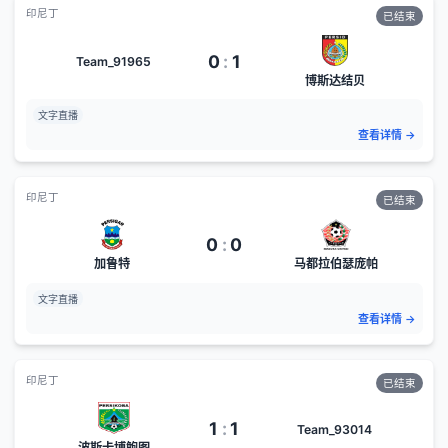
印尼丁
已结束
0
:
1
Team_91965
博斯达结贝
文字直播
查看详情
→
印尼丁
已结束
0
:
0
加鲁特
马都拉伯瑟庞帕
文字直播
查看详情
→
印尼丁
已结束
1
:
1
Team_93014
波斯卡博鲍图