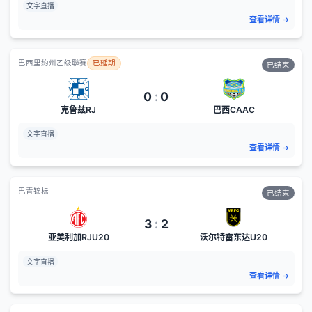
文字直播
查看详情
→
巴西里約州乙级聯賽
已延期
已结束
0
:
0
克鲁兹RJ
巴西CAAC
文字直播
查看详情
→
巴青锦标
已结束
3
:
2
亚美利加RJU20
沃尔特雷东达U20
文字直播
查看详情
→