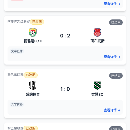
查看详情
→
喀麦隆乙级联赛
已改期
已结束
0
:
2
德雅温FC II
班布托斯
文字直播
查看详情
→
黎巴嫩联赛
已改期
已结束
1
:
0
盟约体育
智慧SC
文字直播
查看详情
→
黎巴嫩联赛
已改期
已结束