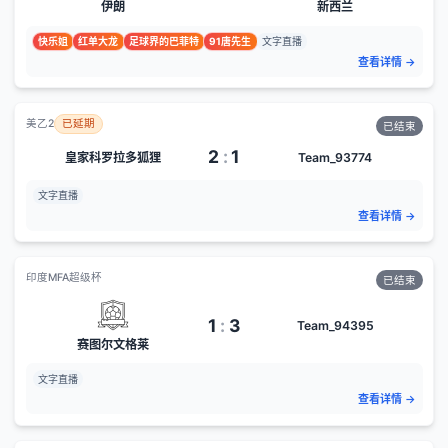
伊朗
新西兰
快乐姐
红单大龙
足球界的巴菲特
91唐先生
文字直播
查看详情
→
美乙2
已延期
已结束
2
:
1
皇家科罗拉多狐狸
Team_93774
文字直播
查看详情
→
印度MFA超级杯
已结束
1
:
3
Team_94395
赛图尔文格莱
文字直播
查看详情
→