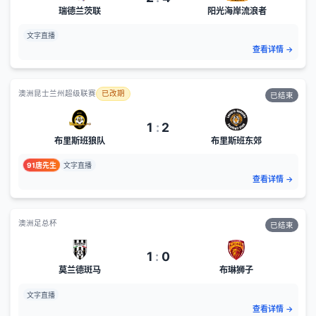
瑞德兰茨联
阳光海岸流浪者
文字直播
查看详情
→
澳洲昆士兰州超级联赛
已改期
已结束
1
:
2
布里斯班狼队
布里斯班东郊
91唐先生
文字直播
查看详情
→
澳洲足总杯
已结束
1
:
0
莫兰德斑马
布琳狮子
文字直播
查看详情
→