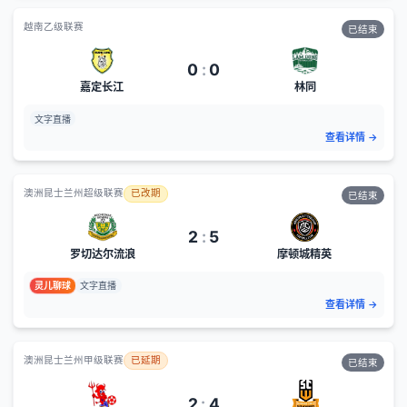
越南乙级联赛
已结束
0
:
0
嘉定长江
林同
文字直播
查看详情
→
澳洲昆士兰州超级联赛
已改期
已结束
2
:
5
罗切达尔流浪
摩顿城精英
灵儿聊球
文字直播
查看详情
→
澳洲昆士兰州甲级联赛
已延期
已结束
2
:
4