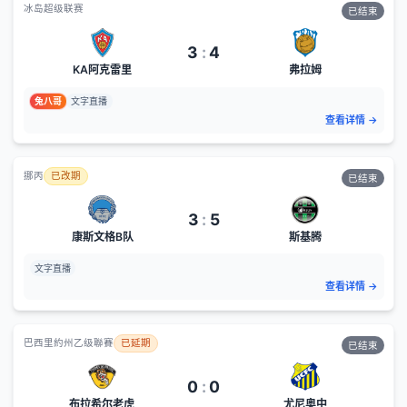
冰岛超级联赛
已结束
3
:
4
KA阿克雷里
弗拉姆
兔八哥
文字直播
查看详情
→
挪丙
已改期
已结束
3
:
5
康斯文格B队
斯基腾
文字直播
查看详情
→
巴西里約州乙级聯賽
已延期
已结束
0
:
0
布拉希尔老虎
尤尼奥中