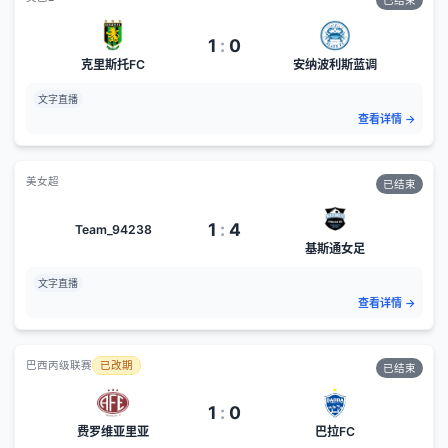
已结束
1
:
0
克里斯托FC
安纳波利斯蓝调
文字直播
查看详情
→
美女超
已结束
1
:
4
Team_94238
基斯通女足
文字直播
查看详情
→
巴西丙级联赛
已改期
已结束
1
:
0
费罗维亚里亚
巴拉FC