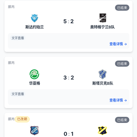
挪丙
已结束
5
:
2
斯达约珀兰
奥特格宁兰B队
文字直播
查看详情
→
挪丙
已结束
3
:
2
华亚格
斯塔贝克B队
文字直播
查看详情
→
挪丙
已改期
已结束
0
:
1