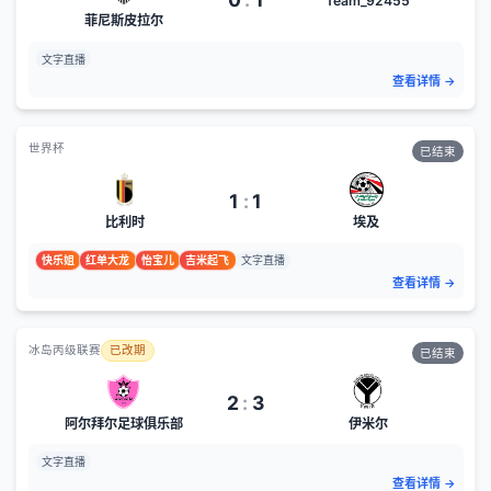
Team_92455
菲尼斯皮拉尔
文字直播
查看详情
→
世界杯
已结束
1
:
1
比利时
埃及
快乐姐
红单大龙
怡宝儿
吉米起飞
文字直播
查看详情
→
冰岛丙级联赛
已改期
已结束
2
:
3
阿尔拜尔足球俱乐部
伊米尔
文字直播
查看详情
→