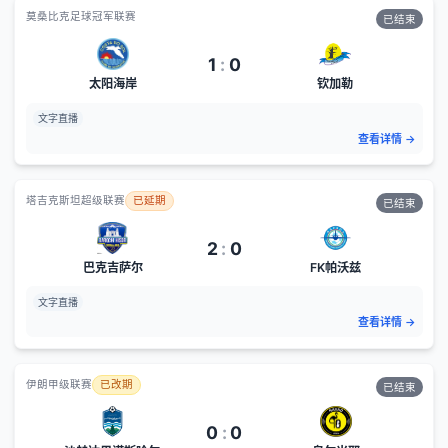
莫桑比克足球冠军联赛
已结束
1
:
0
太阳海岸
钦加勒
文字直播
查看详情
→
塔吉克斯坦超级联赛
已延期
已结束
2
:
0
巴克吉萨尔
FK帕沃兹
文字直播
查看详情
→
伊朗甲级联赛
已改期
已结束
0
:
0