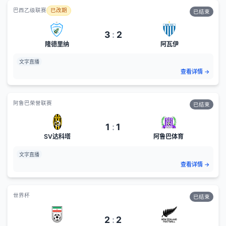
巴西乙级联赛
已改期
已结束
3
:
2
隆德里纳
阿瓦伊
文字直播
查看详情
→
阿鲁巴荣誉联赛
已结束
1
:
1
SV达科塔
阿鲁巴体育
文字直播
查看详情
→
世界杯
已结束
2
:
2