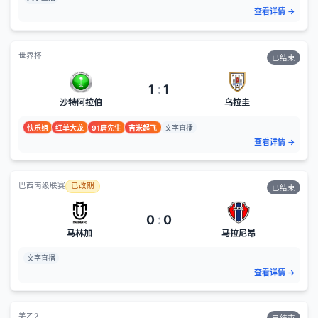
查看详情
→
世界杯
已结束
1
:
1
沙特阿拉伯
乌拉圭
快乐姐
红单大龙
91唐先生
吉米起飞
文字直播
查看详情
→
巴西丙级联赛
已改期
已结束
0
:
0
马林加
马拉尼昂
文字直播
查看详情
→
美乙2