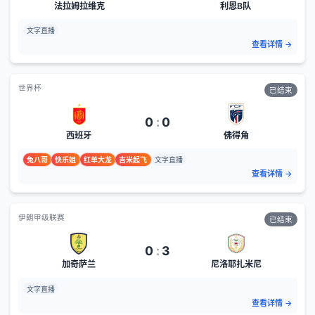
法拉姆拉维克
利恩B队
文字直播
查看详情
→
世界杯
已结束
0
:
0
西班牙
佛得角
兔八哥
快乐姐
红单大龙
吉米起飞
文字直播
查看详情
→
伊朗甲级联赛
已结束
0
:
3
加奇萨兰
尼洛耶扎米尼
文字直播
查看详情
→