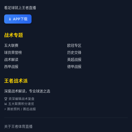
看足球就上王者直播
📱
APP下载
战术专题
五大联赛
欧冠专区
球员荣誉榜
历史交锋
战术解读
英超战报
西甲战报
德甲战报
王者战术派
深度战术解读，专业球迷之选
🏆 资深编辑战术复盘
📊 五大联赛积分速览
⚡ 赛前预判 / 赛后战报
关于
王者体育直播