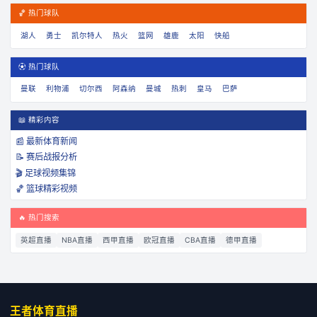
🏀 热门球队
湖人
勇士
凯尔特人
热火
篮网
雄鹿
太阳
快船
⚽ 热门球队
曼联
利物浦
切尔西
阿森纳
曼城
热刺
皇马
巴萨
📖 精彩内容
📰 最新体育新闻
📝 赛后战报分析
🎬 足球视频集锦
🏀 篮球精彩视频
🔥 热门搜索
英超直播
NBA直播
西甲直播
欧冠直播
CBA直播
德甲直播
王者体育直播