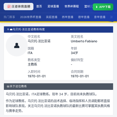
首页
足球直播
世界杯赛程
篮球直播
联赛积分
📱
APP下载
热门赛事
2026世界杯直播
英超直播
西甲直播
德甲直播
意甲直播
法甲
👨‍💼
乌贝托·法比亚诺教练档案
中文姓名
英文姓名
乌贝托·法比亚诺
Umberto Fabiano
👤
国籍
年龄
ITA
34岁
教练类型
偏好阵型
主教练
-
入职时间
合同到期
1970-01-01
1970-01-01
📖
关于这位教练
乌贝托·法比亚诺
，
ITA
足球
教练。
现年 34 岁，
目前尚未执教球队。
作为
足球
教练，
乌贝托·法比亚诺
的战术选择、临场指挥和人员调配都将直接
影响球队表现。关注
乌贝托·法比亚诺
执教球队的最新比赛可掌握其执教风格
与赛季走势。