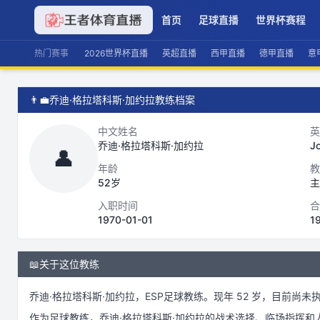
首页
足球直播
世界杯赛程
热门赛事
2026世界杯直播
英超直播
西甲直播
德甲直播
意
👨‍💼
乔迪·格拉塔科斯·加约拉教练档案
中文姓名
英
乔迪·格拉塔科斯·加约拉
Jo
👤
年龄
教
52岁
主
入职时间
合
1970-01-01
1
📖
关于这位教练
乔迪·格拉塔科斯·加约拉
，
ESP
足球
教练。
现年 52 岁，
目前尚未
作为
足球
教练，
乔迪·格拉塔科斯·加约拉
的战术选择、临场指挥和