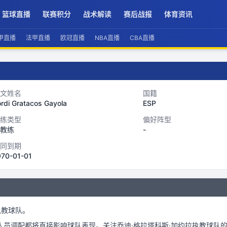
篮球直播
联赛积分
战术解读
赛后战报
体育资讯
甲直播
法甲直播
欧冠直播
NBA直播
CBA直播
文姓名
国籍
rdi Gratacos Gayola
ESP
练类型
偏好阵型
教练
-
同到期
970-01-01
执教球队。
人员调配都将直接影响球队表现。关注
乔迪·格拉塔科斯·加约拉
执教球队