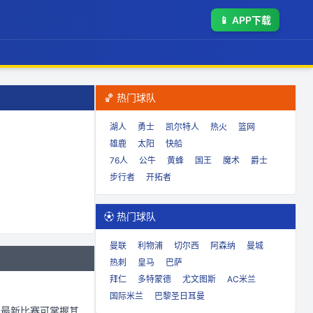
📱
APP下载
🏀 热门球队
湖人
勇士
凯尔特人
热火
篮网
雄鹿
太阳
快船
76人
公牛
黄蜂
国王
魔术
爵士
步行者
开拓者
⚽ 热门球队
曼联
利物浦
切尔西
阿森纳
曼城
热刺
皇马
巴萨
拜仁
多特蒙德
尤文图斯
AC米兰
国际米兰
巴黎圣日耳曼
的最新比赛可掌握其