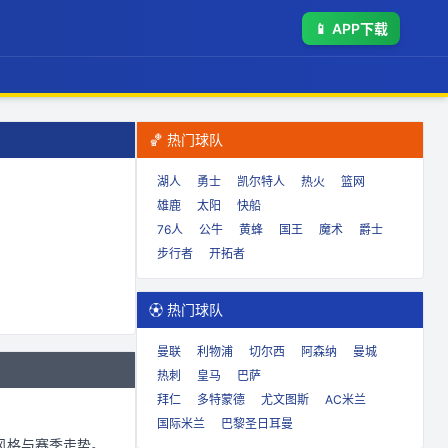
📱
APP下载
🏀 热门球队
湖人
勇士
凯尔特人
热火
篮网
雄鹿
太阳
快船
76人
公牛
黄蜂
国王
魔术
爵士
步行者
开拓者
⚽ 热门球队
曼联
利物浦
切尔西
阿森纳
曼城
热刺
皇马
巴萨
拜仁
多特蒙德
尤文图斯
AC米兰
国际米兰
巴黎圣日耳曼
风格与赛季走势。