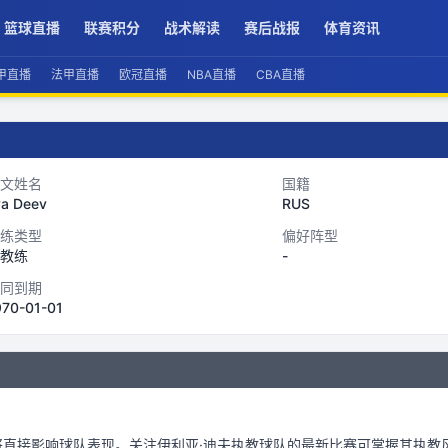
篮球直播
联赛积分
战术解读
赛后战报
体育资讯
甲直播
法甲直播
欧冠直播
NBA直播
CBA直播
文姓名
国籍
ya Deev
RUS
练类型
偏好阵型
教练
-
同到期
970-01-01
将直接影响球队表现。关注
伊利亚·迪夫
执教球队的最新比赛可掌握其执教