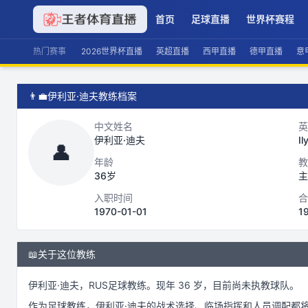
首页
足球直播
世界杯赛程
热门赛事
2026世界杯直播
英超直播
西甲直播
德甲直播
意
👨‍💼
伊利亚·迪夫教练档案
中文姓名
英
伊利亚·迪夫
Il
👤
年龄
教
36岁
主
入职时间
合
1970-01-01
1
📖
关于这位教练
伊利亚·迪夫
，
RUS
足球
教练。
现年 36 岁，
目前尚未执教球队。
作为
足球
教练，
伊利亚·迪夫
的战术选择、临场指挥和人员调配都