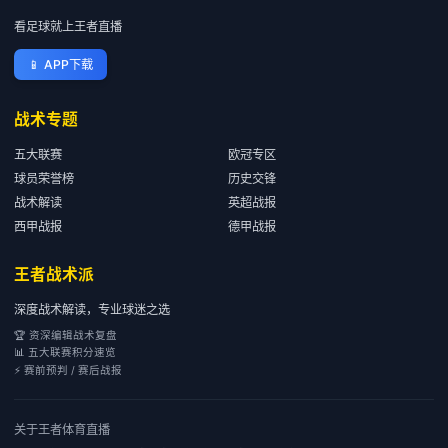
看足球就上王者直播
📱
APP下载
战术专题
五大联赛
欧冠专区
球员荣誉榜
历史交锋
战术解读
英超战报
西甲战报
德甲战报
王者战术派
深度战术解读，专业球迷之选
🏆 资深编辑战术复盘
📊 五大联赛积分速览
⚡ 赛前预判 / 赛后战报
关于
王者体育直播