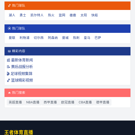
🏀 热门球队
湖人
勇士
凯尔特人
热火
篮网
雄鹿
太阳
快船
⚽ 热门球队
曼联
利物浦
切尔西
阿森纳
曼城
热刺
皇马
巴萨
📖 精彩内容
📰 最新体育新闻
📝 赛后战报分析
🎬 足球视频集锦
🏀 篮球精彩视频
🔥 热门搜索
英超直播
NBA直播
西甲直播
欧冠直播
CBA直播
德甲直播
王者体育直播