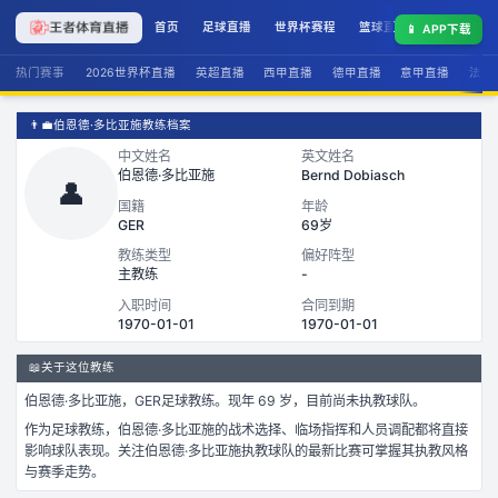
首页
足球直播
世界杯赛程
篮球直播
联赛积分
📱
APP下载
热门赛事
2026世界杯直播
英超直播
西甲直播
德甲直播
意甲直播
法甲
👨‍💼
伯恩德·多比亚施教练档案
中文姓名
英文姓名
伯恩德·多比亚施
Bernd Dobiasch
👤
国籍
年龄
GER
69岁
教练类型
偏好阵型
主教练
-
入职时间
合同到期
1970-01-01
1970-01-01
📖
关于这位教练
伯恩德·多比亚施
，
GER
足球
教练。
现年 69 岁，
目前尚未执教球队。
作为
足球
教练，
伯恩德·多比亚施
的战术选择、临场指挥和人员调配都将直接
影响球队表现。关注
伯恩德·多比亚施
执教球队的最新比赛可掌握其执教风格
与赛季走势。