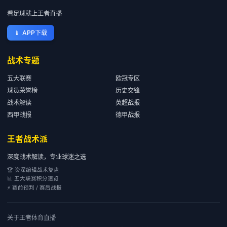
看足球就上王者直播
📱
APP下载
战术专题
五大联赛
欧冠专区
球员荣誉榜
历史交锋
战术解读
英超战报
西甲战报
德甲战报
王者战术派
深度战术解读，专业球迷之选
🏆 资深编辑战术复盘
📊 五大联赛积分速览
⚡ 赛前预判 / 赛后战报
关于
王者体育直播