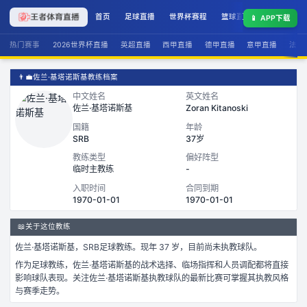
首页
足球直播
世界杯赛程
篮球直播
联赛积分
📱
APP下载
热门赛事
2026世界杯直播
英超直播
西甲直播
德甲直播
意甲直播
法甲
👨‍💼
佐兰·基塔诺斯基教练档案
中文姓名
英文姓名
佐兰·基塔诺斯基
Zoran Kitanoski
国籍
年龄
SRB
37岁
教练类型
偏好阵型
临时主教练
-
入职时间
合同到期
1970-01-01
1970-01-01
📖
关于这位教练
佐兰·基塔诺斯基
，
SRB
足球
教练。
现年 37 岁，
目前尚未执教球队。
作为
足球
教练，
佐兰·基塔诺斯基
的战术选择、临场指挥和人员调配都将直接
影响球队表现。关注
佐兰·基塔诺斯基
执教球队的最新比赛可掌握其执教风格
与赛季走势。