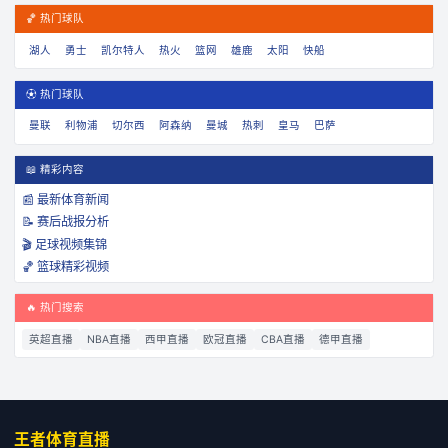
🏀 热门球队
湖人
勇士
凯尔特人
热火
篮网
雄鹿
太阳
快船
⚽ 热门球队
曼联
利物浦
切尔西
阿森纳
曼城
热刺
皇马
巴萨
📖 精彩内容
📰 最新体育新闻
📝 赛后战报分析
🎬 足球视频集锦
🏀 篮球精彩视频
🔥 热门搜索
英超直播
NBA直播
西甲直播
欧冠直播
CBA直播
德甲直播
王者体育直播