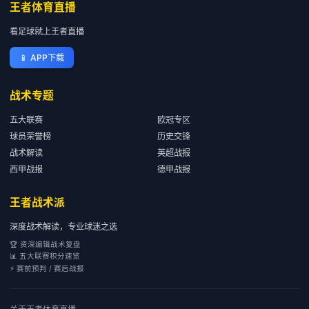
王者体育直播
看足球就上王者直播
📱
APP下载
战术专题
五大联赛
欧冠专区
球员荣誉榜
历史交锋
战术解读
英超战报
西甲战报
德甲战报
王者战术派
深度战术解读，专业球迷之选
🏆 资深编辑战术复盘
📊 五大联赛积分速览
⚡ 赛前预判 / 赛后战报