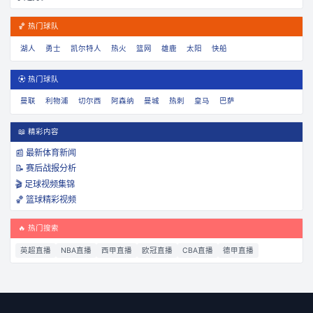
🏀 热门球队
湖人
勇士
凯尔特人
热火
篮网
雄鹿
太阳
快船
⚽ 热门球队
曼联
利物浦
切尔西
阿森纳
曼城
热刺
皇马
巴萨
📖 精彩内容
📰 最新体育新闻
📝 赛后战报分析
🎬 足球视频集锦
🏀 篮球精彩视频
🔥 热门搜索
英超直播
NBA直播
西甲直播
欧冠直播
CBA直播
德甲直播