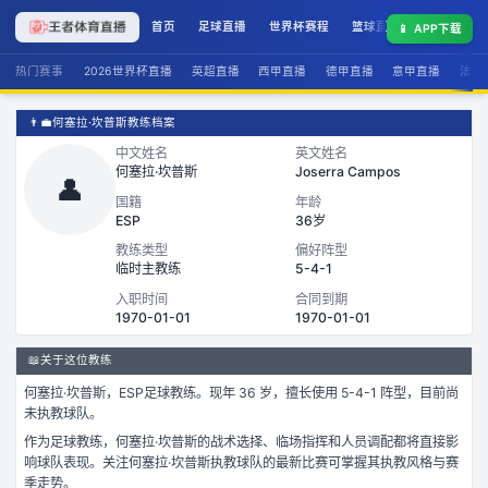
首页
足球直播
世界杯赛程
篮球直播
联赛积分
📱
APP下载
热门赛事
2026世界杯直播
英超直播
西甲直播
德甲直播
意甲直播
法甲
👨‍💼
何塞拉·坎普斯教练档案
中文姓名
英文姓名
何塞拉·坎普斯
Joserra Campos
👤
国籍
年龄
ESP
36岁
教练类型
偏好阵型
临时主教练
5-4-1
入职时间
合同到期
1970-01-01
1970-01-01
📖
关于这位教练
何塞拉·坎普斯
，
ESP
足球
教练。
现年 36 岁，
擅长使用 5-4-1 阵型，
目前尚
未执教球队。
作为
足球
教练，
何塞拉·坎普斯
的战术选择、临场指挥和人员调配都将直接影
响球队表现。关注
何塞拉·坎普斯
执教球队的最新比赛可掌握其执教风格与赛
季走势。