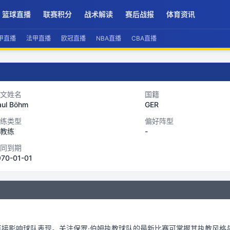
篮球直播
联赛积分
战术解读
赛后战报
体育资讯
甲直播
法甲直播
欧冠直播
NBA直播
CBA直播
文姓名
国籍
aul Böhm
GER
练类型
偏好阵型
教练
-
同到期
970-01-01
直接影响球队表现。关注
保罗·伯姆
执教球队的最新比赛可掌握其执教风格