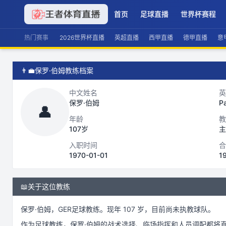
首页
足球直播
世界杯赛程
热门赛事
2026世界杯直播
英超直播
西甲直播
德甲直播
意
👨‍💼
保罗·伯姆教练档案
中文姓名
英
保罗·伯姆
P
👤
年龄
教
107岁
主
入职时间
合
1970-01-01
1
📖
关于这位教练
保罗·伯姆
，
GER
足球
教练。
现年 107 岁，
目前尚未执教球队。
作为
足球
教练，
保罗·伯姆
的战术选择、临场指挥和人员调配都将