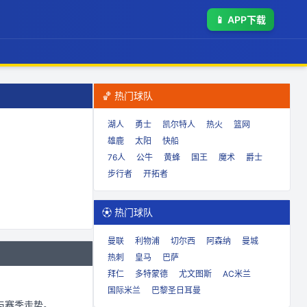
📱
APP下载
🏀 热门球队
湖人
勇士
凯尔特人
热火
篮网
雄鹿
太阳
快船
76人
公牛
黄蜂
国王
魔术
爵士
步行者
开拓者
⚽ 热门球队
曼联
利物浦
切尔西
阿森纳
曼城
热刺
皇马
巴萨
拜仁
多特蒙德
尤文图斯
AC米兰
国际米兰
巴黎圣日耳曼
与赛季走势。