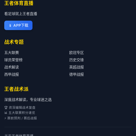
王者体育直播
看足球就上王者直播
📱
APP下载
战术专题
五大联赛
欧冠专区
球员荣誉榜
历史交锋
战术解读
英超战报
西甲战报
德甲战报
王者战术派
深度战术解读，专业球迷之选
🏆 资深编辑战术复盘
📊 五大联赛积分速览
⚡ 赛前预判 / 赛后战报