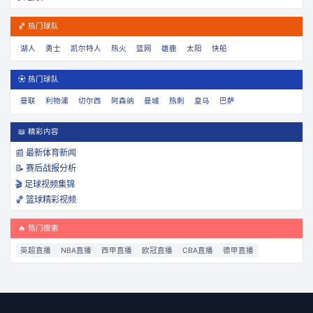
🏀 热门球队
湖人
勇士
凯尔特人
热火
篮网
雄鹿
太阳
快船
⚽ 热门球队
曼联
利物浦
切尔西
阿森纳
曼城
热刺
皇马
巴萨
📖 精彩内容
📰 最新体育新闻
📝 赛后战报分析
🎬 足球视频集锦
🏀 篮球精彩视频
🔥 热门搜索
英超直播
NBA直播
西甲直播
欧冠直播
CBA直播
德甲直播