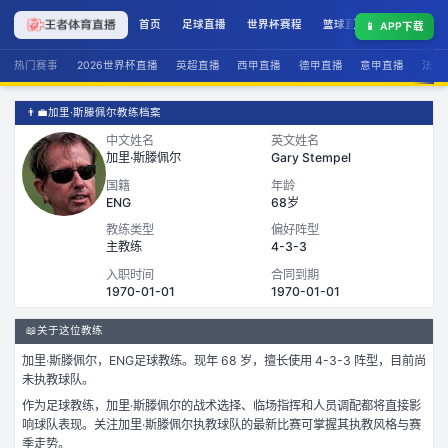
首页
足球直播
世界杯赛程
篮球直播
联赛积分
📱
APP下载
热门赛事
2026世界杯直播
英超直播
西甲直播
德甲直播
意甲直播
法甲
👨‍💼
加里·斯滕佩尔教练档案
中文姓名
英文姓名
加里·斯滕佩尔
Gary Stempel
国籍
年龄
ENG
68岁
教练类型
偏好阵型
主教练
4-3-3
入职时间
合同到期
1970-01-01
1970-01-01
📖
关于这位教练
加里·斯滕佩尔
，
ENG
足球
教练。
现年 68 岁，
擅长使用 4-3-3 阵型，
目前尚
未执教球队。
作为
足球
教练，
加里·斯滕佩尔
的战术选择、临场指挥和人员调配都将直接影
响球队表现。关注
加里·斯滕佩尔
执教球队的最新比赛可掌握其执教风格与赛
季走势。