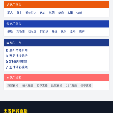
🏀 热门球队
湖人
勇士
凯尔特人
热火
篮网
雄鹿
太阳
快船
⚽ 热门球队
曼联
利物浦
切尔西
阿森纳
曼城
热刺
皇马
巴萨
📖 精彩内容
📰 最新体育新闻
📝 赛后战报分析
🎬 足球视频集锦
🏀 篮球精彩视频
🔥 热门搜索
英超直播
NBA直播
西甲直播
欧冠直播
CBA直播
德甲直播
王者体育直播