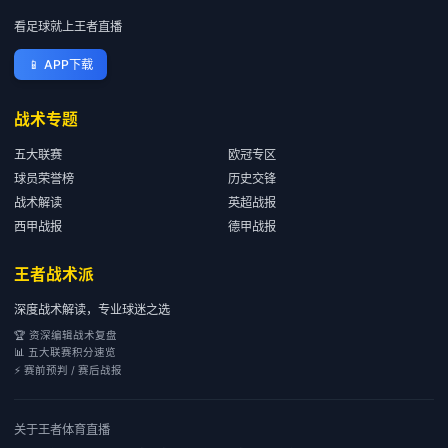
看足球就上王者直播
📱
APP下载
战术专题
五大联赛
欧冠专区
球员荣誉榜
历史交锋
战术解读
英超战报
西甲战报
德甲战报
王者战术派
深度战术解读，专业球迷之选
🏆 资深编辑战术复盘
📊 五大联赛积分速览
⚡ 赛前预判 / 赛后战报
关于
王者体育直播