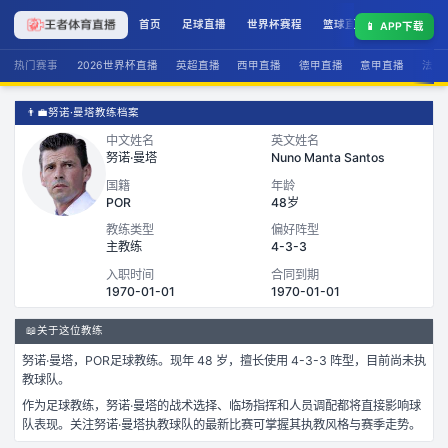
首页
足球直播
世界杯赛程
篮球直播
联赛积分
📱
APP下载
热门赛事
2026世界杯直播
英超直播
西甲直播
德甲直播
意甲直播
法甲
👨‍💼
努诺·曼塔教练档案
中文姓名
英文姓名
努诺·曼塔
Nuno Manta Santos
国籍
年龄
POR
48岁
教练类型
偏好阵型
主教练
4-3-3
入职时间
合同到期
1970-01-01
1970-01-01
📖
关于这位教练
努诺·曼塔
，
POR
足球
教练。
现年 48 岁，
擅长使用 4-3-3 阵型，
目前尚未执
教球队。
作为
足球
教练，
努诺·曼塔
的战术选择、临场指挥和人员调配都将直接影响球
队表现。关注
努诺·曼塔
执教球队的最新比赛可掌握其执教风格与赛季走势。