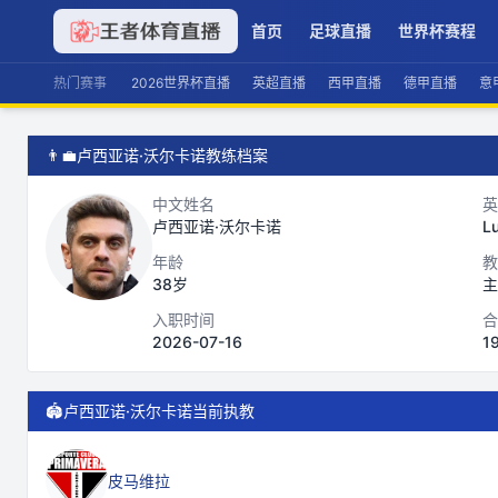
首页
足球直播
世界杯赛程
热门赛事
2026世界杯直播
英超直播
西甲直播
德甲直播
意
👨‍💼
卢西亚诺·沃尔卡诺教练档案
中文姓名
英
卢西亚诺·沃尔卡诺
L
年龄
教
38岁
主
入职时间
合
2026-07-16
1
🏟️
卢西亚诺·沃尔卡诺当前执教
皮马维拉