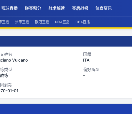
篮球直播
联赛积分
战术解读
赛后战报
体育资讯
甲直播
法甲直播
欧冠直播
NBA直播
CBA直播
文姓名
国籍
uciano Vulcano
ITA
练类型
偏好阵型
教练
-
同到期
970-01-01