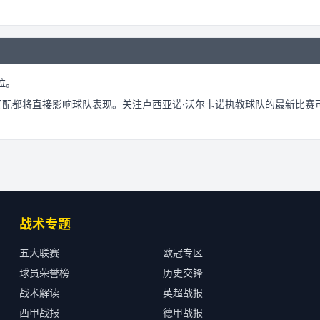
拉。
调配都将直接影响球队表现。关注
卢西亚诺·沃尔卡诺
执教球队的最新比赛
战术专题
五大联赛
欧冠专区
球员荣誉榜
历史交锋
战术解读
英超战报
西甲战报
德甲战报