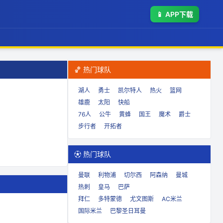
📱
APP下载
🏀 热门球队
湖人
勇士
凯尔特人
热火
篮网
雄鹿
太阳
快船
76人
公牛
黄蜂
国王
魔术
爵士
步行者
开拓者
⚽ 热门球队
曼联
利物浦
切尔西
阿森纳
曼城
热刺
皇马
巴萨
拜仁
多特蒙德
尤文图斯
AC米兰
国际米兰
巴黎圣日耳曼