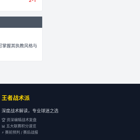
2
-
1
可掌握其执教风格与
王者战术派
深度战术解读，专业球迷之选
🏆 资深编辑战术复盘
📊 五大联赛积分速览
⚡ 赛前预判 / 赛后战报