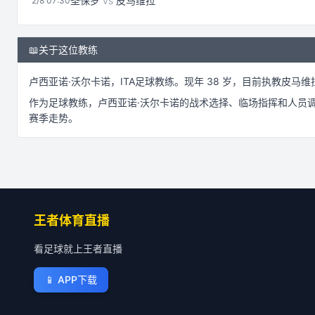
圣保罗
vs
皮马维拉
2/8 07:30
📖
关于这位教练
卢西亚诺·沃尔卡诺
，
ITA
足球
教练。
现年 38 岁，
目前执教皮马维
作为
足球
教练，
卢西亚诺·沃尔卡诺
的战术选择、临场指挥和人员
赛季走势。
王者体育直播
看足球就上王者直播
📱
APP下载