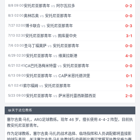
安托尼亚那青年
vs
阿尔瓦拉多
0
-
2
8/8 09:00
奥林匹奥
vs
安托尼亚那青年
0
-
0
8/3 02:00
博卡联合
vs
安托尼亚那青年
0
-
3
7/27 02:00
安托尼亚那青年
vs
图库曼中央
3
-
1
7/13 02:30
圣马丁福莫萨
vs
安托尼亚那青年
0
-
0
7/6 03:00
安托尼亚那青年
vs
维莱拉斯港
4
-
0
6/29 02:30
CA巴托洛梅米特雷
vs
安托尼亚那青年
0
-
0
6/21 02:45
安托尼亚那青年
vs
CA萨米恩托德洪堡
0
-
1
6/13 09:00
索尔福姆
vs
安托尼亚那青年
1
-
0
6/1 02:45
安托尼亚那青年
vs
萨米恩托雷西斯膝西亚
2
-
0
5/23 09:00
📖
关于这位教练
塞尔吉奥·马扎
，
ARG
足球
教练。
现年 46 岁，
擅长使用 4-4-2 阵型，
目前执
教安托尼亚那青年。
作为
足球
教练，
塞尔吉奥·马扎
的战术选择、临场指挥和人员调配都将直接影
响球队表现。关注
塞尔吉奥·马扎
执教球队的最新比赛可掌握其执教风格与赛