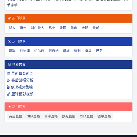
季走势。
🏀 热门球队
湖人
勇士
凯尔特人
热火
篮网
雄鹿
太阳
快船
⚽ 热门球队
曼联
利物浦
切尔西
阿森纳
曼城
热刺
皇马
巴萨
📖 精彩内容
📰 最新体育新闻
📝 赛后战报分析
🎬 足球视频集锦
🏀 篮球精彩视频
🔥 热门搜索
英超直播
NBA直播
西甲直播
欧冠直播
CBA直播
德甲直播