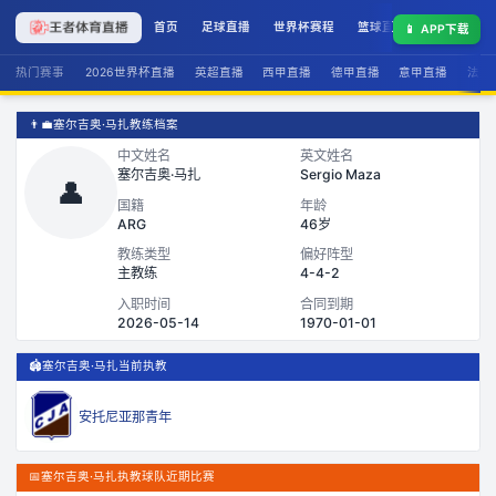
首页
足球直播
世界杯赛程
篮球直播
联赛积分
📱
APP下载
热门赛事
2026世界杯直播
英超直播
西甲直播
德甲直播
意甲直播
法甲
👨‍💼
塞尔吉奥·马扎教练档案
中文姓名
英文姓名
塞尔吉奥·马扎
Sergio Maza
👤
国籍
年龄
ARG
46岁
教练类型
偏好阵型
主教练
4-4-2
入职时间
合同到期
2026-05-14
1970-01-01
🏟️
塞尔吉奥·马扎当前执教
安托尼亚那青年
📅
塞尔吉奥·马扎执教球队近期比赛