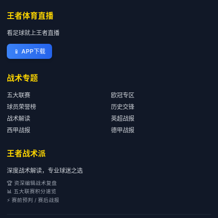
王者体育直播
看足球就上王者直播
📱
APP下载
战术专题
五大联赛
欧冠专区
球员荣誉榜
历史交锋
战术解读
英超战报
西甲战报
德甲战报
王者战术派
深度战术解读，专业球迷之选
🏆 资深编辑战术复盘
📊 五大联赛积分速览
⚡ 赛前预判 / 赛后战报