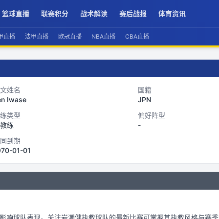
篮球直播
联赛积分
战术解读
赛后战报
体育资讯
甲直播
法甲直播
欧冠直播
NBA直播
CBA直播
文姓名
国籍
en Iwase
JPN
练类型
偏好阵型
教练
-
同到期
970-01-01
影响球队表现。关注
岩濑健
执教球队的最新比赛可掌握其执教风格与赛季