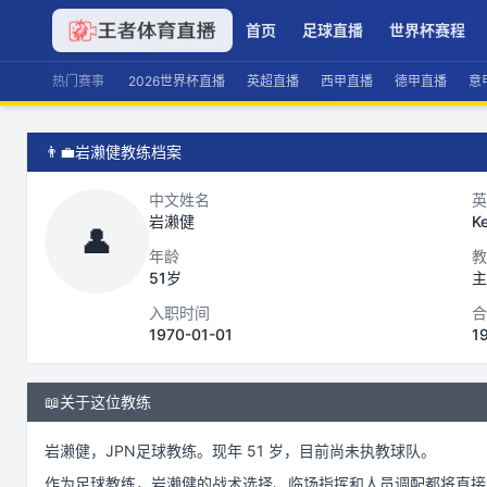
首页
足球直播
世界杯赛程
热门赛事
2026世界杯直播
英超直播
西甲直播
德甲直播
意
👨‍💼
岩濑健教练档案
中文姓名
英
岩濑健
K
👤
年龄
教
51岁
主
入职时间
合
1970-01-01
1
📖
关于这位教练
岩濑健
，
JPN
足球
教练。
现年 51 岁，
目前尚未执教球队。
作为
足球
教练，
岩濑健
的战术选择、临场指挥和人员调配都将直接