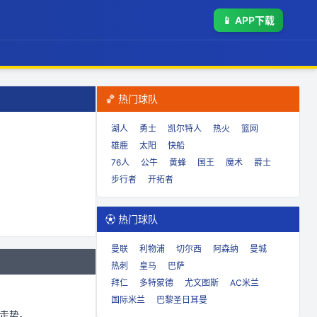
📱
APP下载
🏀 热门球队
湖人
勇士
凯尔特人
热火
篮网
雄鹿
太阳
快船
76人
公牛
黄蜂
国王
魔术
爵士
步行者
开拓者
⚽ 热门球队
曼联
利物浦
切尔西
阿森纳
曼城
热刺
皇马
巴萨
拜仁
多特蒙德
尤文图斯
AC米兰
国际米兰
巴黎圣日耳曼
走势。