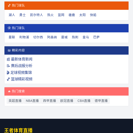
🏀 热门球队
湖人
勇士
凯尔特人
热火
篮网
雄鹿
太阳
快船
⚽ 热门球队
曼联
利物浦
切尔西
阿森纳
曼城
热刺
皇马
巴萨
📖 精彩内容
📰 最新体育新闻
📝 赛后战报分析
🎬 足球视频集锦
🏀 篮球精彩视频
🔥 热门搜索
英超直播
NBA直播
西甲直播
欧冠直播
CBA直播
德甲直播
王者体育直播