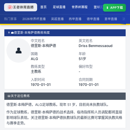
首页
足球直播
世界杯赛程
篮球直播
联赛积分
📱
APP下载
热门赛事
2026世界杯直播
英超直播
西甲直播
德甲直播
意甲直播
法甲
👨‍💼
德里斯·本梅萨德教练档案
中文姓名
英文姓名
德里斯·本梅萨德
Driss Benmessaoud
👤
国籍
年龄
ALG
51岁
教练类型
偏好阵型
主教练
-
入职时间
合同到期
1970-01-01
1970-01-01
📖
关于这位教练
德里斯·本梅萨德
，
ALG
足球
教练。
现年 51 岁，
目前尚未执教球队。
作为
足球
教练，
德里斯·本梅萨德
的战术选择、临场指挥和人员调配都将直接
影响球队表现。关注
德里斯·本梅萨德
执教球队的最新比赛可掌握其执教风格
与赛季走势。