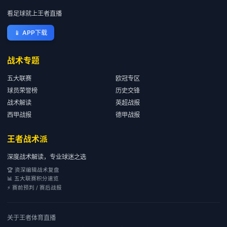
看足球就上王者直播
📱
APP下载
战术专题
五大联赛
欧冠专区
球员荣誉榜
历史交锋
战术解读
英超战报
西甲战报
德甲战报
王者战术派
深度战术解读，专业球迷之选
🏆 资深编辑战术复盘
📊 五大联赛积分速览
⚡ 赛前预判 / 赛后战报
关于
王者体育直播