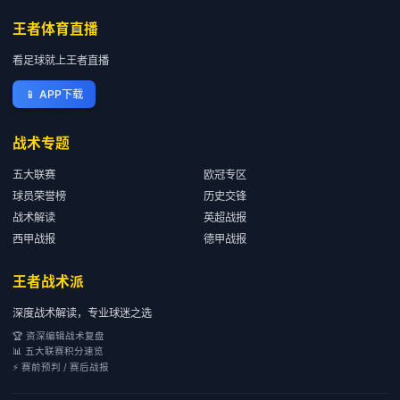
王者体育直播
看足球就上王者直播
📱
APP下载
战术专题
五大联赛
欧冠专区
球员荣誉榜
历史交锋
战术解读
英超战报
西甲战报
德甲战报
王者战术派
深度战术解读，专业球迷之选
🏆 资深编辑战术复盘
📊 五大联赛积分速览
⚡ 赛前预判 / 赛后战报