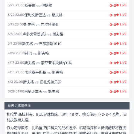
斯夫格
vs
伊塔尔
0
-
0
5/29 23:00
● LIVE
保利文斯巴达
vs
斯夫格
0
-
0
5/22 23:00
● LIVE
斯夫格
vs
弗拉特里亚
0
-
0
5/15 23:00
● LIVE
卢多戈雷茨B队
vs
斯夫格
0
-
0
5/8 23:00
● LIVE
斯夫格
vs
布尔加斯1919
0
-
0
5/1 23:00
● LIVE
赫巴
vs
斯夫格
0
-
0
4/24 23:00
● LIVE
斯夫格
vs
索菲亚中央陆军B队
0
-
0
4/17 23:00
● LIVE
韦伦桑丹斯基
vs
斯夫格
0
-
0
4/10 23:00
● LIVE
斯夫格
vs
旧扎戈拉贝罗
0
-
0
4/3 23:00
● LIVE
格纳火车头
vs
斯夫格
0
-
0
3/28 01:00
● LIVE
📖
关于这位教练
扎哈里·西拉科夫
，
BUL
足球
教练。
现年 48 岁，
擅长使用 4-2-3-1 阵型，
目
前执教斯夫格。
作为
足球
教练，
扎哈里·西拉科夫
的战术选择、临场指挥和人员调配都将直接
影响球队表现。关注
扎哈里·西拉科夫
执教球队的最新比赛可掌握其执教风格