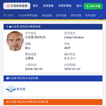
首页
足球直播
世界杯赛程
篮球直播
联赛积分
📱
APP下载
热门赛事
2026世界杯直播
英超直播
西甲直播
德甲直播
意甲直播
法甲
👨‍💼
扎哈里·西拉科夫教练档案
中文姓名
英文姓名
扎哈里·西拉科夫
Zahari Sirakov
国籍
年龄
BUL
48岁
教练类型
偏好阵型
主教练
4-2-3-1
入职时间
合同到期
2026-06-01
1970-01-01
🏟️
扎哈里·西拉科夫当前执教
斯夫格
📅
扎哈里·西拉科夫执教球队近期比赛