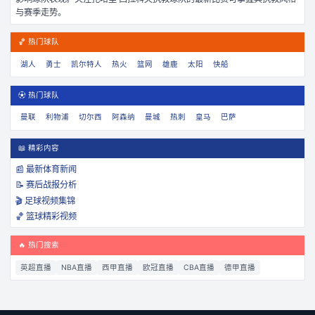
与赛季走势。
🏀 热门球队
湖人
勇士
凯尔特人
热火
篮网
雄鹿
太阳
快船
⚽ 热门球队
曼联
利物浦
切尔西
阿森纳
曼城
热刺
皇马
巴萨
📖 精彩内容
📰 最新体育新闻
📝 赛后战报分析
🎬 足球视频集锦
🏀 篮球精彩视频
🔥 热门搜索
英超直播
NBA直播
西甲直播
欧冠直播
CBA直播
德甲直播