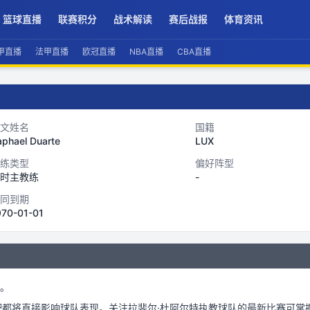
篮球直播
联赛积分
战术解读
赛后战报
体育资讯
甲直播
法甲直播
欧冠直播
NBA直播
CBA直播
文姓名
国籍
aphael Duarte
LUX
练类型
偏好阵型
时主教练
-
同到期
970-01-01
。
配都将直接影响球队表现。关注
拉斐尔·杜阿尔特
执教球队的最新比赛可掌