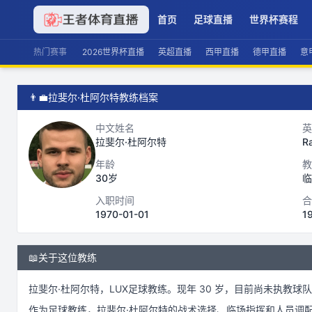
首页
足球直播
世界杯赛程
热门赛事
2026世界杯直播
英超直播
西甲直播
德甲直播
意
👨‍💼
拉斐尔·杜阿尔特教练档案
中文姓名
英
拉斐尔·杜阿尔特
R
年龄
教
30岁
临
入职时间
合
1970-01-01
1
📖
关于这位教练
拉斐尔·杜阿尔特
，
LUX
足球
教练。
现年 30 岁，
目前尚未执教球队
作为
足球
教练，
拉斐尔·杜阿尔特
的战术选择、临场指挥和人员调