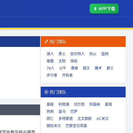
📱
APP下载
🏀 热门球队
湖人
勇士
凯尔特人
热火
篮网
雄鹿
太阳
快船
76人
公牛
黄蜂
国王
魔术
爵士
步行者
开拓者
⚽ 热门球队
曼联
利物浦
切尔西
阿森纳
曼城
热刺
皇马
巴萨
拜仁
多特蒙德
尤文图斯
AC米兰
国际米兰
巴黎圣日耳曼
握其执教风格与赛季