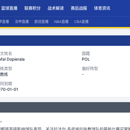
篮球直播
联赛积分
战术解读
赛后战报
体育资讯
甲直播
法甲直播
欧冠直播
NBA直播
CBA直播
文姓名
国籍
fal Dopierala
POL
练类型
偏好阵型
教练
-
同到期
970-01-01
队。
配都将直接影响球队表现。关注
拉法尔·多皮埃拉
执教球队的最新比赛可掌