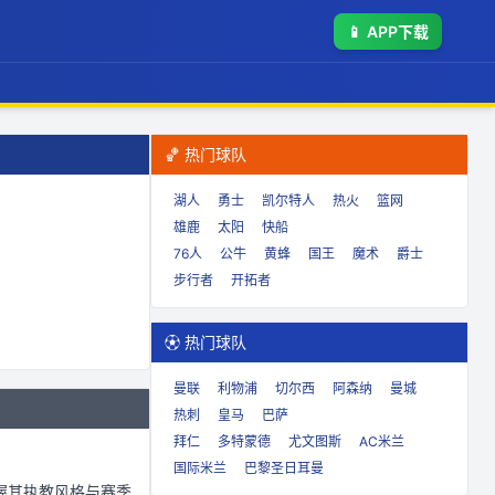
📱
APP下载
🏀 热门球队
湖人
勇士
凯尔特人
热火
篮网
雄鹿
太阳
快船
76人
公牛
黄蜂
国王
魔术
爵士
步行者
开拓者
⚽ 热门球队
曼联
利物浦
切尔西
阿森纳
曼城
热刺
皇马
巴萨
拜仁
多特蒙德
尤文图斯
AC米兰
国际米兰
巴黎圣日耳曼
握其执教风格与赛季