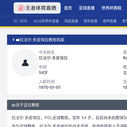
首页
足球直播
世界杯赛程
热门赛事
2026世界杯直播
英超直播
西甲直播
德甲直播
意
👨‍💼
拉法尔·多皮埃拉教练档案
中文姓名
英
拉法尔·多皮埃拉
Ra
👤
年龄
教
54岁
主
入职时间
合
1970-01-01
1
📖
关于这位教练
拉法尔·多皮埃拉
，
POL
足球
教练。
现年 54 岁，
目前尚未执教球
作为
足球
教练，
拉法尔·多皮埃拉
的战术选择、临场指挥和人员调