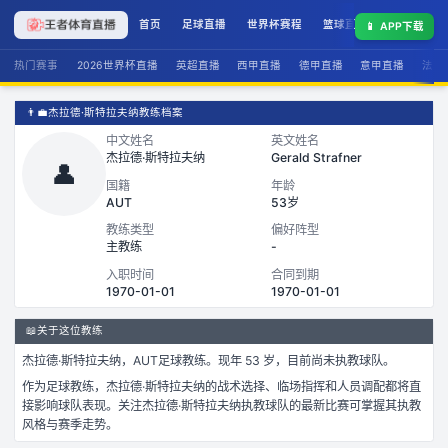
首页
足球直播
世界杯赛程
篮球直播
联赛积分
📱
APP下载
热门赛事
2026世界杯直播
英超直播
西甲直播
德甲直播
意甲直播
法甲
👨‍💼
杰拉德·斯特拉夫纳教练档案
中文姓名
英文姓名
杰拉德·斯特拉夫纳
Gerald Strafner
👤
国籍
年龄
AUT
53岁
教练类型
偏好阵型
主教练
-
入职时间
合同到期
1970-01-01
1970-01-01
📖
关于这位教练
杰拉德·斯特拉夫纳
，
AUT
足球
教练。
现年 53 岁，
目前尚未执教球队。
作为
足球
教练，
杰拉德·斯特拉夫纳
的战术选择、临场指挥和人员调配都将直
接影响球队表现。关注
杰拉德·斯特拉夫纳
执教球队的最新比赛可掌握其执教
风格与赛季走势。