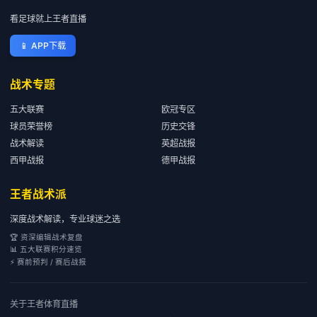
看足球就上王者直播
📱
APP下载
战术专题
五大联赛
欧冠专区
球员荣誉榜
历史交锋
战术解读
英超战报
西甲战报
德甲战报
王者战术派
深度战术解读，专业球迷之选
🏆 资深编辑战术复盘
📊 五大联赛积分速览
⚡ 赛前预判 / 赛后战报
关于
王者体育直播