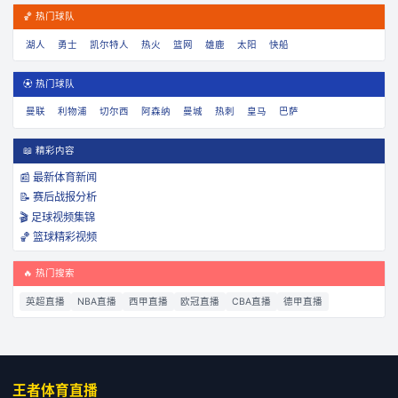
🏀 热门球队
湖人
勇士
凯尔特人
热火
篮网
雄鹿
太阳
快船
⚽ 热门球队
曼联
利物浦
切尔西
阿森纳
曼城
热刺
皇马
巴萨
📖 精彩内容
📰 最新体育新闻
📝 赛后战报分析
🎬 足球视频集锦
🏀 篮球精彩视频
🔥 热门搜索
英超直播
NBA直播
西甲直播
欧冠直播
CBA直播
德甲直播
王者体育直播