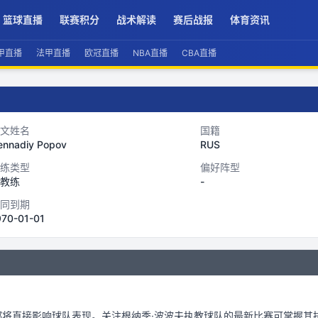
篮球直播
联赛积分
战术解读
赛后战报
体育资讯
甲直播
法甲直播
欧冠直播
NBA直播
CBA直播
文姓名
国籍
ennadiy Popov
RUS
练类型
偏好阵型
教练
-
同到期
970-01-01
。
都将直接影响球队表现。关注
根纳季·波波夫
执教球队的最新比赛可掌握其