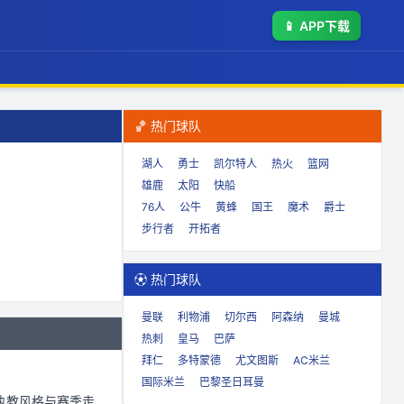
📱
APP下载
🏀 热门球队
湖人
勇士
凯尔特人
热火
篮网
雄鹿
太阳
快船
76人
公牛
黄蜂
国王
魔术
爵士
步行者
开拓者
⚽ 热门球队
曼联
利物浦
切尔西
阿森纳
曼城
热刺
皇马
巴萨
拜仁
多特蒙德
尤文图斯
AC米兰
国际米兰
巴黎圣日耳曼
执教风格与赛季走