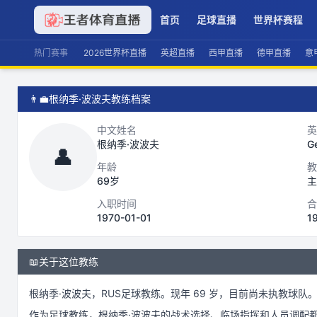
首页
足球直播
世界杯赛程
热门赛事
2026世界杯直播
英超直播
西甲直播
德甲直播
意
👨‍💼
根纳季·波波夫教练档案
中文姓名
英
根纳季·波波夫
G
👤
年龄
教
69岁
主
入职时间
合
1970-01-01
1
📖
关于这位教练
根纳季·波波夫
，
RUS
足球
教练。
现年 69 岁，
目前尚未执教球队
作为
足球
教练，
根纳季·波波夫
的战术选择、临场指挥和人员调配