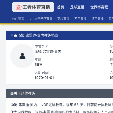
首页
足球直播
世界杯赛程
热门赛事
2026世界杯直播
英超直播
西甲直播
德甲直播
意
👨‍💼
汤姆·弗雷迪·奥内教练档案
中文姓名
英
汤姆·弗雷迪·奥内
T
👤
年龄
教
56岁
主
入职时间
合
1970-01-01
1
📖
关于这位教练
汤姆·弗雷迪·奥内
，
NOR
足球
教练。
现年 56 岁，
目前尚未执教球
作为
足球
教练，
汤姆·弗雷迪·奥内
的战术选择、临场指挥和人员调