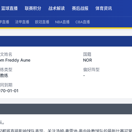
篮球直播
联赛积分
战术解读
赛后战报
体育资讯
甲直播
法甲直播
欧冠直播
NBA直播
CBA直播
文姓名
国籍
om Freddy Aune
NOR
练类型
偏好阵型
教练
-
同到期
970-01-01
队。
配都将直接影响球队表现。关注
汤姆·弗雷迪·奥内
执教球队的最新比赛可