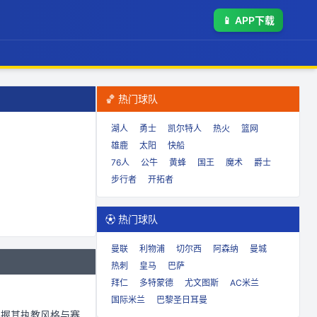
📱
APP下载
🏀 热门球队
湖人
勇士
凯尔特人
热火
篮网
雄鹿
太阳
快船
76人
公牛
黄蜂
国王
魔术
爵士
步行者
开拓者
⚽ 热门球队
曼联
利物浦
切尔西
阿森纳
曼城
热刺
皇马
巴萨
拜仁
多特蒙德
尤文图斯
AC米兰
国际米兰
巴黎圣日耳曼
掌握其执教风格与赛