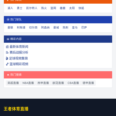
湖人
勇士
凯尔特人
热火
篮网
雄鹿
太阳
快船
⚽ 热门球队
曼联
利物浦
切尔西
阿森纳
曼城
热刺
皇马
巴萨
📖 精彩内容
📰 最新体育新闻
📝 赛后战报分析
🎬 足球视频集锦
🏀 篮球精彩视频
🔥 热门搜索
英超直播
NBA直播
西甲直播
欧冠直播
CBA直播
德甲直播
王者体育直播