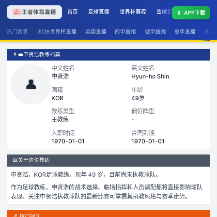
首页
足球直播
世界杯赛程
篮球直播
联赛积分
📱
APP下载
热门赛事
2026世界杯直播
英超直播
西甲直播
德甲直播
意甲直播
法甲
👨‍💼
申贤浩教练档案
中文姓名
英文姓名
申贤浩
Hyun-ho Shin
👤
国籍
年龄
KOR
49岁
教练类型
偏好阵型
主教练
-
入职时间
合同到期
1970-01-01
1970-01-01
📖
关于这位教练
申贤浩
，
KOR
足球
教练。
现年 49 岁，
目前尚未执教球队。
作为
足球
教练，
申贤浩
的战术选择、临场指挥和人员调配都将直接影响球队
表现。关注
申贤浩
执教球队的最新比赛可掌握其执教风格与赛季走势。
🏀 热门球队