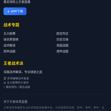
看足球就上王者直播
📱
APP下载
战术专题
五大联赛
欧冠专区
球员荣誉榜
历史交锋
战术解读
英超战报
西甲战报
德甲战报
王者战术派
深度战术解读，专业球迷之选
🏆 资深编辑战术复盘
📊 五大联赛积分速览
⚡ 赛前预判 / 赛后战报
关于
王者体育直播
王者体育直播是专业的足球篮球直播平台，为球迷提供英超、西甲、德甲、意甲、法