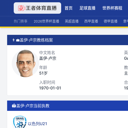
首页
足球直播
世界杯赛程
热门赛事
2026世界杯直播
英超直播
西甲直播
德甲直播
意
👨‍💼
盖伊·卢宗教练档案
中文姓名
英
盖伊·卢宗
G
年龄
教
51岁
主
入职时间
合
1970-01-01
1
🏟️
盖伊·卢宗当前执教
以色列U21