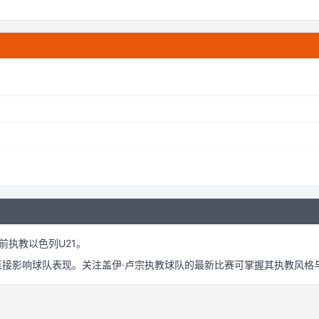
前执教以色列U21。
直接影响球队表现。关注
盖伊·卢宗
执教球队的最新比赛可掌握其执教风格