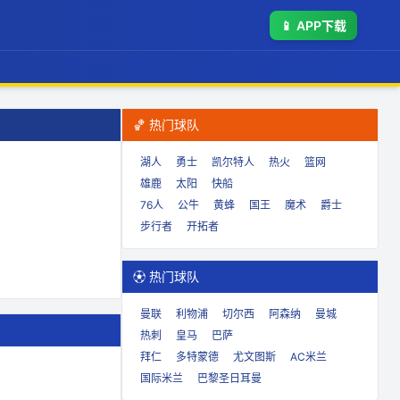
📱
APP下载
🏀 热门球队
湖人
勇士
凯尔特人
热火
篮网
雄鹿
太阳
快船
76人
公牛
黄蜂
国王
魔术
爵士
步行者
开拓者
⚽ 热门球队
曼联
利物浦
切尔西
阿森纳
曼城
热刺
皇马
巴萨
拜仁
多特蒙德
尤文图斯
AC米兰
国际米兰
巴黎圣日耳曼