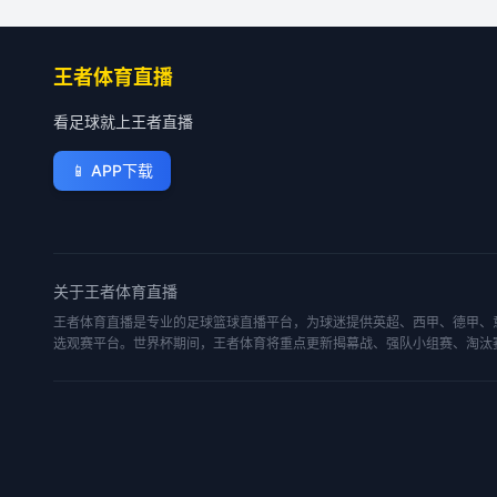
王者体育直播
看足球就上王者直播
📱
APP下载
关于
王者体育直播
王者体育直播是专业的足球篮球直播平台，为球迷提供英超、西甲、德甲、意
选观赛平台。世界杯期间，王者体育将重点更新揭幕战、强队小组赛、淘汰