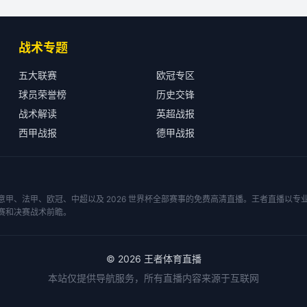
战术专题
五大联赛
欧冠专区
球员荣誉榜
历史交锋
战术解读
英超战报
西甲战报
德甲战报
甲、法甲、欧冠、中超以及 2026 世界杯全部赛事的免费高清直播。王者直播以
赛和决赛战术前瞻。
©
2026
王者体育直播
本站仅提供导航服务，所有直播内容来源于互联网