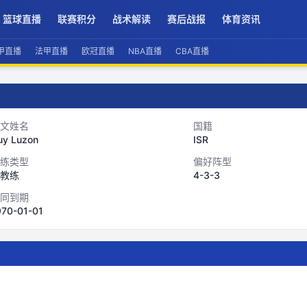
篮球直播
联赛积分
战术解读
赛后战报
体育资讯
甲直播
法甲直播
欧冠直播
NBA直播
CBA直播
文姓名
国籍
uy Luzon
ISR
练类型
偏好阵型
教练
4-3-3
同到期
970-01-01