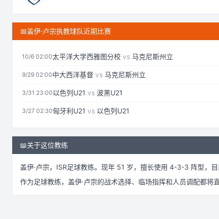
📅
盖伊·卢宗执教球队近期比赛
太平洋大学西雅图分校
vs
马克尼斯州立
10/6 02:00
中大西洋基督
vs
马克尼斯州立
9/29 02:00
以色列U21
vs
波黑U21
3/31 23:00
匈牙利U21
vs
以色列U21
3/27 02:30
📖
关于这位教练
盖伊·卢宗
，
ISR
足球
教练。
现年 51 岁，
擅长使用 4-3-3 阵型，
目
作为
足球
教练，
盖伊·卢宗
的战术选择、临场指挥和人员调配都将