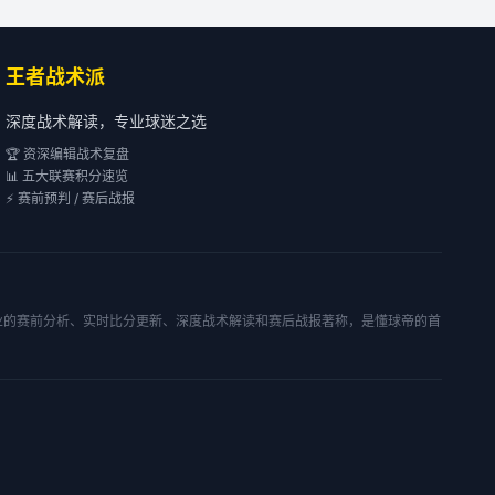
王者战术派
深度战术解读，专业球迷之选
🏆 资深编辑战术复盘
📊 五大联赛积分速览
⚡ 赛前预判 / 赛后战报
专业的赛前分析、实时比分更新、深度战术解读和赛后战报著称，是懂球帝的首