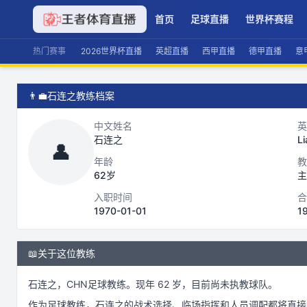
首页
足球直播
世界杯赛程
热门赛事
2026世界杯直播
英超直播
西甲直播
德甲直播
意
👨‍💼
石连之教练档案
中文姓名
英
石连之
Li
👤
年龄
教
62岁
主
入职时间
合
1970-01-01
1
📖
关于这位教练
石连之
，
CHN
足球
教练。
现年 62 岁，
目前尚未执教球队。
作为
足球
教练，
石连之
的战术选择、临场指挥和人员调配都将直接