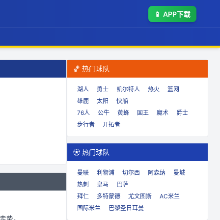
📱
APP下载
🏀 热门球队
湖人
勇士
凯尔特人
热火
篮网
雄鹿
太阳
快船
76人
公牛
黄蜂
国王
魔术
爵士
步行者
开拓者
⚽ 热门球队
曼联
利物浦
切尔西
阿森纳
曼城
热刺
皇马
巴萨
拜仁
多特蒙德
尤文图斯
AC米兰
国际米兰
巴黎圣日耳曼
走势。