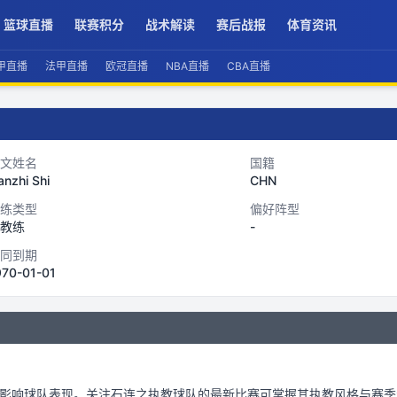
篮球直播
联赛积分
战术解读
赛后战报
体育资讯
甲直播
法甲直播
欧冠直播
NBA直播
CBA直播
文姓名
国籍
anzhi Shi
CHN
练类型
偏好阵型
教练
-
同到期
970-01-01
影响球队表现。关注
石连之
执教球队的最新比赛可掌握其执教风格与赛季