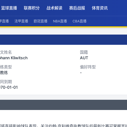
篮球直播
联赛积分
战术解读
赛后战报
体育资讯
甲直播
法甲直播
欧冠直播
NBA直播
CBA直播
文姓名
国籍
hann Kliwitsch
AUT
练类型
偏好阵型
教练
-
同到期
970-01-01
。
都将直接影响球队表现。关注
约翰·克利维奇
执教球队的最新比赛可掌握其