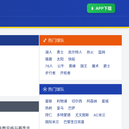
📱
APP下载
🏀 热门球队
湖人
勇士
凯尔特人
热火
篮网
雄鹿
太阳
快船
76人
公牛
黄蜂
国王
魔术
爵士
步行者
开拓者
⚽ 热门球队
曼联
利物浦
切尔西
阿森纳
曼城
热刺
皇马
巴萨
拜仁
多特蒙德
尤文图斯
AC米兰
国际米兰
巴黎圣日耳曼
执教风格与赛季走