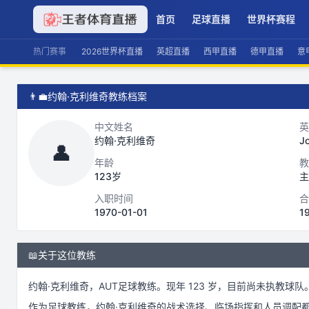
首页
足球直播
世界杯赛程
热门赛事
2026世界杯直播
英超直播
西甲直播
德甲直播
意
👨‍💼
约翰·克利维奇教练档案
中文姓名
英
约翰·克利维奇
Jo
👤
年龄
教
123岁
主
入职时间
合
1970-01-01
1
📖
关于这位教练
约翰·克利维奇
，
AUT
足球
教练。
现年 123 岁，
目前尚未执教球队
作为
足球
教练，
约翰·克利维奇
的战术选择、临场指挥和人员调配