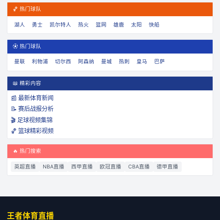
🏀 热门球队
湖人
勇士
凯尔特人
热火
篮网
雄鹿
太阳
快船
⚽ 热门球队
曼联
利物浦
切尔西
阿森纳
曼城
热刺
皇马
巴萨
📖 精彩内容
📰 最新体育新闻
📝 赛后战报分析
🎬 足球视频集锦
🏀 篮球精彩视频
🔥 热门搜索
英超直播
NBA直播
西甲直播
欧冠直播
CBA直播
德甲直播
王者体育直播