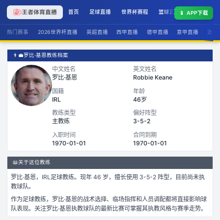
首页
足球直播
世界杯赛程
篮球直播
联赛积分
📱
APP下载
热门赛事
2026世界杯直播
英超直播
西甲直播
德甲直播
意甲直播
法甲
👨‍💼
罗比·基恩教练档案
中文姓名
英文姓名
罗比·基恩
Robbie Keane
国籍
年龄
IRL
46岁
教练类型
偏好阵型
主教练
3-5-2
入职时间
合同到期
1970-01-01
1970-01-01
📖
关于这位教练
罗比·基恩
，
IRL
足球
教练。
现年 46 岁，
擅长使用 3-5-2 阵型，
目前尚未执
教球队。
作为
足球
教练，
罗比·基恩
的战术选择、临场指挥和人员调配都将直接影响球
队表现。关注
罗比·基恩
执教球队的最新比赛可掌握其执教风格与赛季走势。