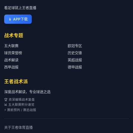
看足球就上王者直播
📱
APP下载
战术专题
五大联赛
欧冠专区
球员荣誉榜
历史交锋
战术解读
英超战报
西甲战报
德甲战报
王者战术派
深度战术解读，专业球迷之选
🏆 资深编辑战术复盘
📊 五大联赛积分速览
⚡ 赛前预判 / 赛后战报
关于
王者体育直播