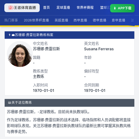
首页
足球直播
世界杯赛程
篮球直播
联赛积分
📱
APP下载
热门赛事
2026世界杯直播
英超直播
西甲直播
德甲直播
意甲直播
法甲
👨‍💼
苏珊娜·费雷拉斯教练档案
中文姓名
英文姓名
苏珊娜·费雷拉斯
Susana Ferreras
国籍
年龄
-
-
教练类型
偏好阵型
主教练
-
入职时间
合同到期
1970-01-01
1970-01-01
📖
关于这位教练
苏珊娜·费雷拉斯
，
-
足球
教练。
目前尚未执教球队。
作为
足球
教练，
苏珊娜·费雷拉斯
的战术选择、临场指挥和人员调配都将直接
影响球队表现。关注
苏珊娜·费雷拉斯
执教球队的最新比赛可掌握其执教风格
与赛季走势。