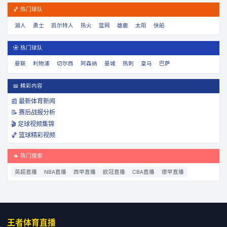
🏀 热门球队
湖人
勇士
凯尔特人
热火
篮网
雄鹿
太阳
快船
⚽ 热门球队
曼联
利物浦
切尔西
阿森纳
曼城
热刺
皇马
巴萨
📖 精彩内容
📰 最新体育新闻
📝 赛后战报分析
🎬 足球视频集锦
🏀 篮球精彩视频
🔥 热门搜索
英超直播
NBA直播
西甲直播
欧冠直播
CBA直播
德甲直播
王者体育直播