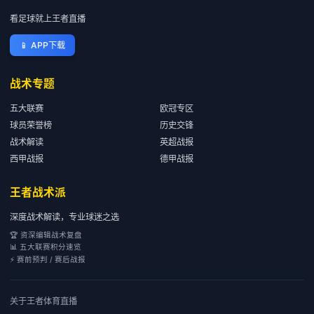
看足球就上王者直播
📱
APP下载
战术专题
五大联赛
欧冠专区
球员荣誉榜
历史交锋
战术解读
英超战报
西甲战报
德甲战报
王者战术派
深度战术解读，专业球迷之选
🏆 资深编辑战术复盘
📊 五大联赛积分速览
⚡ 赛前预判 / 赛后战报
关于
王者体育直播