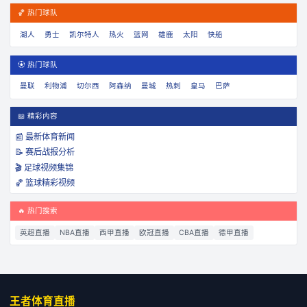
🏀 热门球队
湖人
勇士
凯尔特人
热火
篮网
雄鹿
太阳
快船
⚽ 热门球队
曼联
利物浦
切尔西
阿森纳
曼城
热刺
皇马
巴萨
📖 精彩内容
📰 最新体育新闻
📝 赛后战报分析
🎬 足球视频集锦
🏀 篮球精彩视频
🔥 热门搜索
英超直播
NBA直播
西甲直播
欧冠直播
CBA直播
德甲直播
王者体育直播