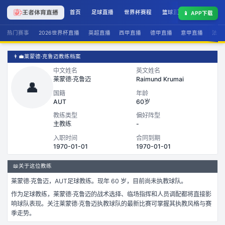
首页
足球直播
世界杯赛程
篮球直播
联赛积分
📱
APP下载
热门赛事
2026世界杯直播
英超直播
西甲直播
德甲直播
意甲直播
法甲
👨‍💼
莱蒙德·克鲁迈教练档案
中文姓名
英文姓名
莱蒙德·克鲁迈
Raimund Krumai
👤
国籍
年龄
AUT
60岁
教练类型
偏好阵型
主教练
-
入职时间
合同到期
1970-01-01
1970-01-01
📖
关于这位教练
莱蒙德·克鲁迈
，
AUT
足球
教练。
现年 60 岁，
目前尚未执教球队。
作为
足球
教练，
莱蒙德·克鲁迈
的战术选择、临场指挥和人员调配都将直接影
响球队表现。关注
莱蒙德·克鲁迈
执教球队的最新比赛可掌握其执教风格与赛
季走势。