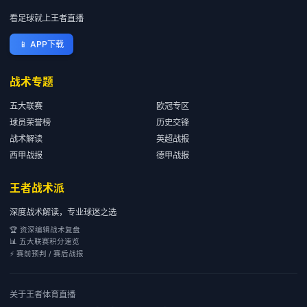
看足球就上王者直播
📱
APP下载
战术专题
五大联赛
欧冠专区
球员荣誉榜
历史交锋
战术解读
英超战报
西甲战报
德甲战报
王者战术派
深度战术解读，专业球迷之选
🏆 资深编辑战术复盘
📊 五大联赛积分速览
⚡ 赛前预判 / 赛后战报
关于
王者体育直播