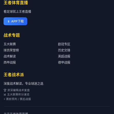
王者体育直播
看足球就上王者直播
📱
APP下载
战术专题
五大联赛
欧冠专区
球员荣誉榜
历史交锋
战术解读
英超战报
西甲战报
德甲战报
王者战术派
深度战术解读，专业球迷之选
🏆 资深编辑战术复盘
📊 五大联赛积分速览
⚡ 赛前预判 / 赛后战报