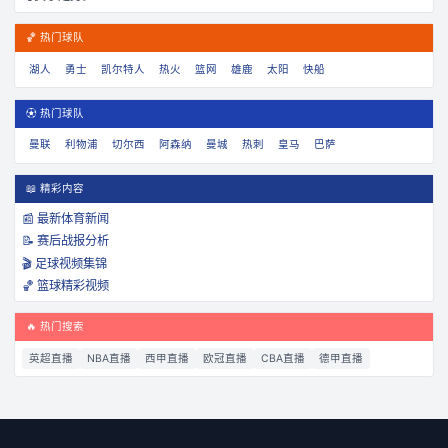
🏀 热门球队
湖人
勇士
凯尔特人
热火
篮网
雄鹿
太阳
快船
⚽ 热门球队
曼联
利物浦
切尔西
阿森纳
曼城
热刺
皇马
巴萨
📖 精彩内容
📰 最新体育新闻
📝 赛后战报分析
🎬 足球视频集锦
🏀 篮球精彩视频
🔥 热门搜索
英超直播
NBA直播
西甲直播
欧冠直播
CBA直播
德甲直播