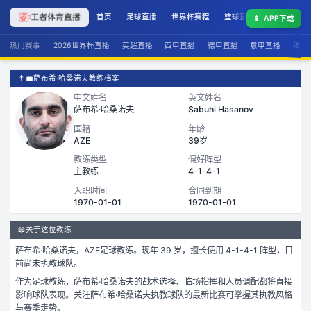
首页
足球直播
世界杯赛程
篮球直播
联赛积分
📱
APP下载
热门赛事
2026世界杯直播
英超直播
西甲直播
德甲直播
意甲直播
法甲
👨‍💼
萨布希·哈桑诺夫教练档案
中文姓名
英文姓名
萨布希·哈桑诺夫
Sabuhi Hasanov
国籍
年龄
AZE
39岁
教练类型
偏好阵型
主教练
4-1-4-1
入职时间
合同到期
1970-01-01
1970-01-01
📖
关于这位教练
萨布希·哈桑诺夫
，
AZE
足球
教练。
现年 39 岁，
擅长使用 4-1-4-1 阵型，
目
前尚未执教球队。
作为
足球
教练，
萨布希·哈桑诺夫
的战术选择、临场指挥和人员调配都将直接
影响球队表现。关注
萨布希·哈桑诺夫
执教球队的最新比赛可掌握其执教风格
与赛季走势。