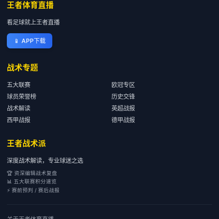
王者体育直播
看足球就上王者直播
📱
APP下载
战术专题
五大联赛
欧冠专区
球员荣誉榜
历史交锋
战术解读
英超战报
西甲战报
德甲战报
王者战术派
深度战术解读，专业球迷之选
🏆 资深编辑战术复盘
📊 五大联赛积分速览
⚡ 赛前预判 / 赛后战报