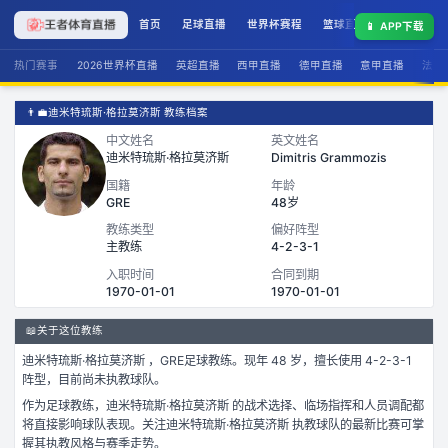
首页
足球直播
世界杯赛程
篮球直播
联赛积分
📱
APP下载
热门赛事
2026世界杯直播
英超直播
西甲直播
德甲直播
意甲直播
法甲
👨‍💼
迪米特琉斯·格拉莫济斯 教练档案
中文姓名
英文姓名
迪米特琉斯·格拉莫济斯
Dimitris Grammozis
国籍
年龄
GRE
48岁
教练类型
偏好阵型
主教练
4-2-3-1
入职时间
合同到期
1970-01-01
1970-01-01
📖
关于这位教练
迪米特琉斯·格拉莫济斯
，
GRE
足球
教练。
现年 48 岁，
擅长使用 4-2-3-1
阵型，
目前尚未执教球队。
作为
足球
教练，
迪米特琉斯·格拉莫济斯
的战术选择、临场指挥和人员调配都
将直接影响球队表现。关注
迪米特琉斯·格拉莫济斯
执教球队的最新比赛可掌
握其执教风格与赛季走势。