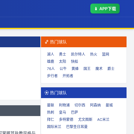
📱
APP下载
🏀 热门球队
湖人
勇士
凯尔特人
热火
篮网
雄鹿
太阳
快船
76人
公牛
黄蜂
国王
魔术
爵士
步行者
开拓者
⚽ 热门球队
曼联
利物浦
切尔西
阿森纳
曼城
热刺
皇马
巴萨
拜仁
多特蒙德
尤文图斯
AC米兰
国际米兰
巴黎圣日耳曼
可掌握其执教风格与