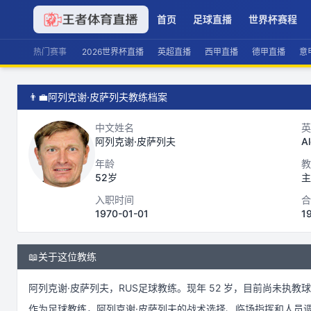
首页
足球直播
世界杯赛程
热门赛事
2026世界杯直播
英超直播
西甲直播
德甲直播
意
👨‍💼
阿列克谢·皮萨列夫教练档案
中文姓名
英
阿列克谢·皮萨列夫
Al
年龄
教
52岁
主
入职时间
合
1970-01-01
1
📖
关于这位教练
阿列克谢·皮萨列夫
，
RUS
足球
教练。
现年 52 岁，
目前尚未执教球
作为
足球
教练，
阿列克谢·皮萨列夫
的战术选择、临场指挥和人员