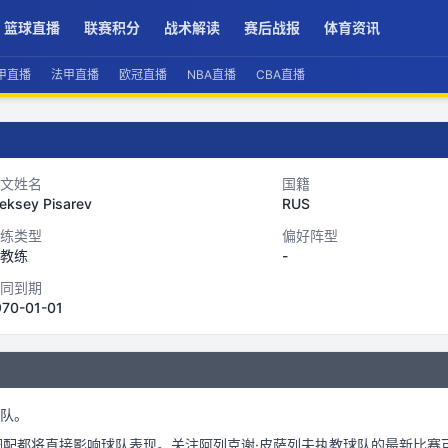
篮球直播
联赛积分
战术解读
赛后战报
体育资讯
甲直播
法甲直播
欧冠直播
NBA直播
CBA直播
文姓名
国籍
eksey Pisarev
RUS
练类型
偏好阵型
教练
-
同到期
970-01-01
队。
调配都将直接影响球队表现。关注
阿列克谢·皮萨列夫
执教球队的最新比赛