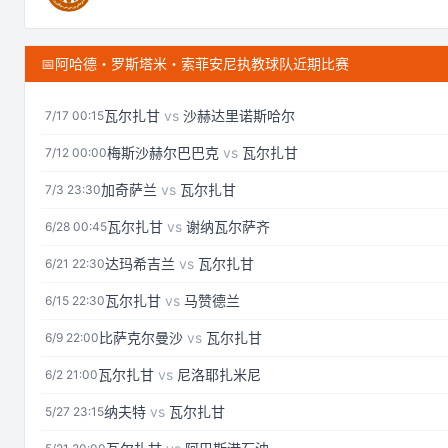
📅
阿哈德・罗斯塔米・索菲安尼执教球队近期比赛
瓦尔扎甘
vs
沙赫达里诺斯哈尔
7/17 00:15
梅斯沙赫尔巴巴克
vs
瓦尔扎甘
7/12 00:00
加奇萨兰
vs
瓦尔扎甘
7/3 23:30
瓦尔扎甘
vs
谢纳瓦尔萨齐
6/28 00:45
达玛希吉兰
vs
瓦尔扎甘
6/21 22:30
瓦尔扎甘
vs
马赞德兰
6/15 22:30
比萨克尔曼沙
vs
瓦尔扎甘
6/9 22:00
瓦尔扎甘
vs
尼洛耶扎米尼
6/2 21:00
纳夫特
vs
瓦尔扎甘
5/27 23:15