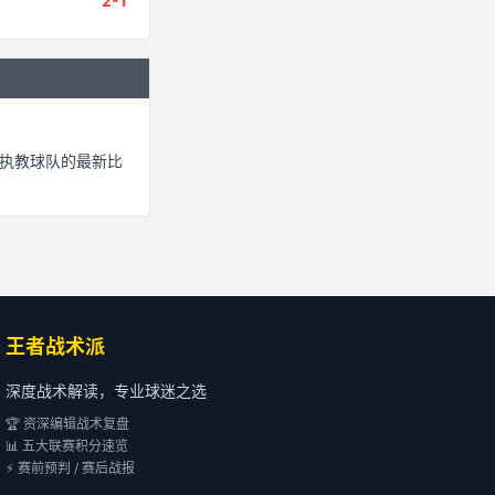
2
-
1
执教球队的最新比
王者战术派
深度战术解读，专业球迷之选
🏆 资深编辑战术复盘
📊 五大联赛积分速览
⚡ 赛前预判 / 赛后战报