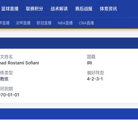
篮球直播
联赛积分
战术解读
赛后战报
体育资讯
甲直播
法甲直播
欧冠直播
NBA直播
CBA直播
文姓名
国籍
ad Rostami Sofiani
IRI
练类型
偏好阵型
教练
4-2-3-1
同到期
970-01-01