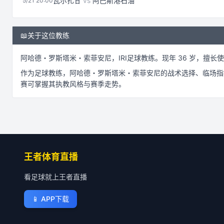
瓦尔扎甘
vs
阿巴斯港石油
5/21 20:00
📖
关于这位教练
阿哈德・罗斯塔米・索菲安尼
，
IRI
足球
教练。
现年 36 岁，
擅长使用
作为
足球
教练，
阿哈德・罗斯塔米・索菲安尼
的战术选择、临场指
赛可掌握其执教风格与赛季走势。
王者体育直播
看足球就上王者直播
📱
APP下载