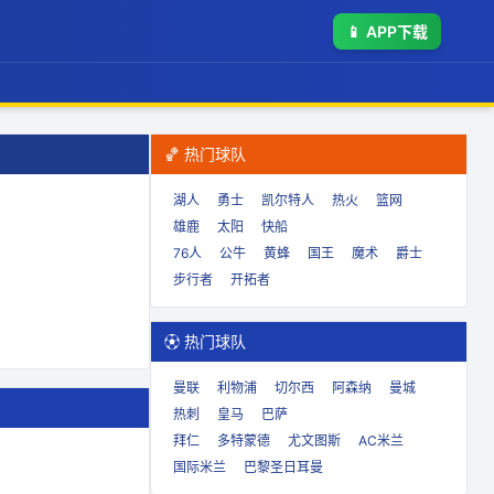
📱
APP下载
🏀 热门球队
湖人
勇士
凯尔特人
热火
篮网
雄鹿
太阳
快船
76人
公牛
黄蜂
国王
魔术
爵士
步行者
开拓者
⚽ 热门球队
曼联
利物浦
切尔西
阿森纳
曼城
热刺
皇马
巴萨
拜仁
多特蒙德
尤文图斯
AC米兰
国际米兰
巴黎圣日耳曼