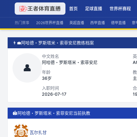
首页
足球直播
世界杯赛程
热门赛事
2026世界杯直播
英超直播
西甲直播
德甲直播
意
👨‍💼
阿哈德・罗斯塔米・索菲安尼教练档案
中文姓名
英
阿哈德・罗斯塔米・索菲安尼
Ah
👤
年龄
教
36岁
主
入职时间
合
2026-07-17
1
🏟️
阿哈德・罗斯塔米・索菲安尼当前执教
瓦尔扎甘