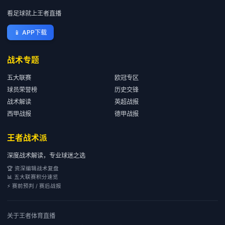
看足球就上王者直播
📱
APP下载
战术专题
五大联赛
欧冠专区
球员荣誉榜
历史交锋
战术解读
英超战报
西甲战报
德甲战报
王者战术派
深度战术解读，专业球迷之选
🏆 资深编辑战术复盘
📊 五大联赛积分速览
⚡ 赛前预判 / 赛后战报
关于
王者体育直播