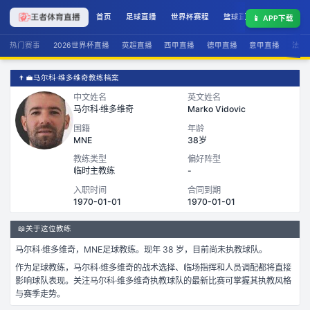
首页
足球直播
世界杯赛程
篮球直播
联赛积分
📱
APP下载
热门赛事
2026世界杯直播
英超直播
西甲直播
德甲直播
意甲直播
法甲
👨‍💼
马尔科·维多维奇教练档案
中文姓名
英文姓名
马尔科·维多维奇
Marko Vidovic
国籍
年龄
MNE
38岁
教练类型
偏好阵型
临时主教练
-
入职时间
合同到期
1970-01-01
1970-01-01
📖
关于这位教练
马尔科·维多维奇
，
MNE
足球
教练。
现年 38 岁，
目前尚未执教球队。
作为
足球
教练，
马尔科·维多维奇
的战术选择、临场指挥和人员调配都将直接
影响球队表现。关注
马尔科·维多维奇
执教球队的最新比赛可掌握其执教风格
与赛季走势。