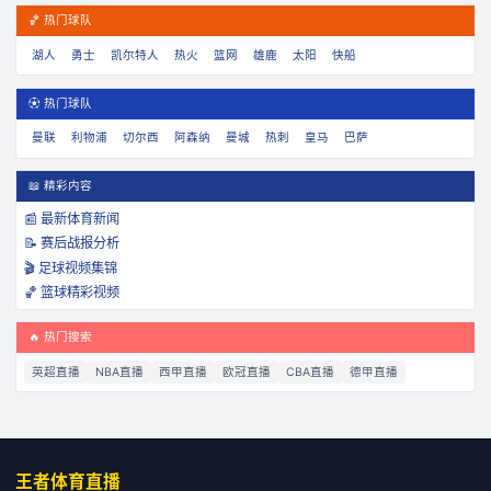
🏀 热门球队
湖人
勇士
凯尔特人
热火
篮网
雄鹿
太阳
快船
⚽ 热门球队
曼联
利物浦
切尔西
阿森纳
曼城
热刺
皇马
巴萨
📖 精彩内容
📰 最新体育新闻
📝 赛后战报分析
🎬 足球视频集锦
🏀 篮球精彩视频
🔥 热门搜索
英超直播
NBA直播
西甲直播
欧冠直播
CBA直播
德甲直播
王者体育直播