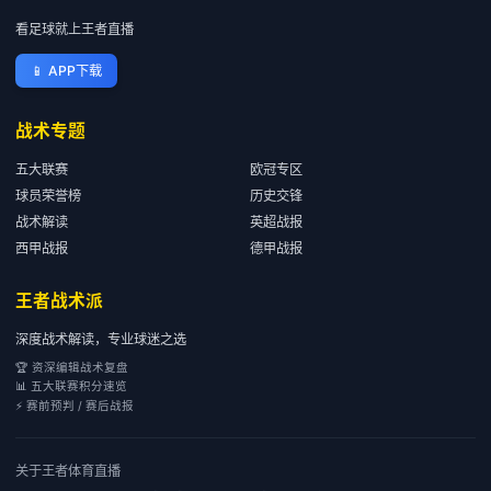
看足球就上王者直播
📱
APP下载
战术专题
五大联赛
欧冠专区
球员荣誉榜
历史交锋
战术解读
英超战报
西甲战报
德甲战报
王者战术派
深度战术解读，专业球迷之选
🏆 资深编辑战术复盘
📊 五大联赛积分速览
⚡ 赛前预判 / 赛后战报
关于
王者体育直播