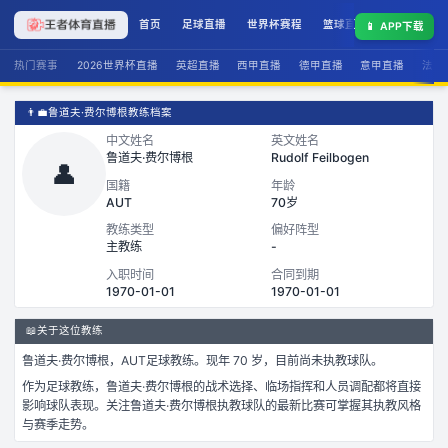
首页
足球直播
世界杯赛程
篮球直播
联赛积分
📱
APP下载
热门赛事
2026世界杯直播
英超直播
西甲直播
德甲直播
意甲直播
法甲
👨‍💼
鲁道夫·费尔博根教练档案
中文姓名
英文姓名
鲁道夫·费尔博根
Rudolf Feilbogen
👤
国籍
年龄
AUT
70岁
教练类型
偏好阵型
主教练
-
入职时间
合同到期
1970-01-01
1970-01-01
📖
关于这位教练
鲁道夫·费尔博根
，
AUT
足球
教练。
现年 70 岁，
目前尚未执教球队。
作为
足球
教练，
鲁道夫·费尔博根
的战术选择、临场指挥和人员调配都将直接
影响球队表现。关注
鲁道夫·费尔博根
执教球队的最新比赛可掌握其执教风格
与赛季走势。