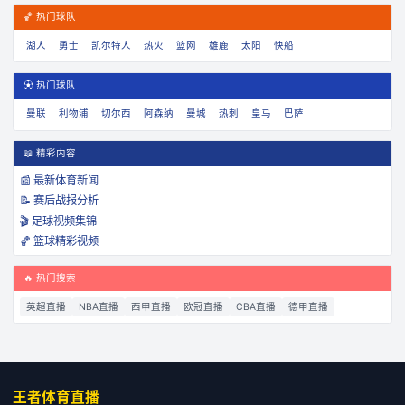
🏀 热门球队
湖人
勇士
凯尔特人
热火
篮网
雄鹿
太阳
快船
⚽ 热门球队
曼联
利物浦
切尔西
阿森纳
曼城
热刺
皇马
巴萨
📖 精彩内容
📰 最新体育新闻
📝 赛后战报分析
🎬 足球视频集锦
🏀 篮球精彩视频
🔥 热门搜索
英超直播
NBA直播
西甲直播
欧冠直播
CBA直播
德甲直播
王者体育直播