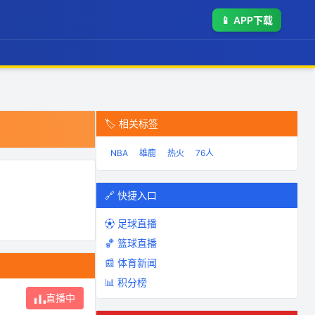
📱
APP下载
🏷️ 相关标签
NBA
雄鹿
热火
76人
🔗 快捷入口
⚽ 足球直播
🏀 篮球直播
📰 体育新闻
📊 积分榜
直播中