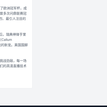
起了欧洲冠军杯，成
曾多次问鼎联赛冠
激烈、最引人注目的
年后，瑞典神锋亨里
allum
球迷的新宠。美国国脚
挑战劲敌，每一场
们的高清直播技术