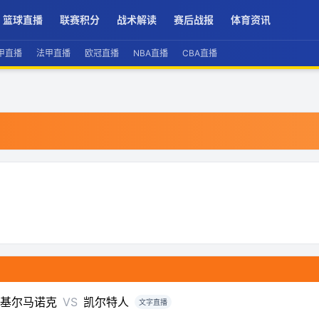
篮球直播
联赛积分
战术解读
赛后战报
体育资讯
甲直播
法甲直播
欧冠直播
NBA直播
CBA直播
基尔马诺克
VS
凯尔特人
文字直播