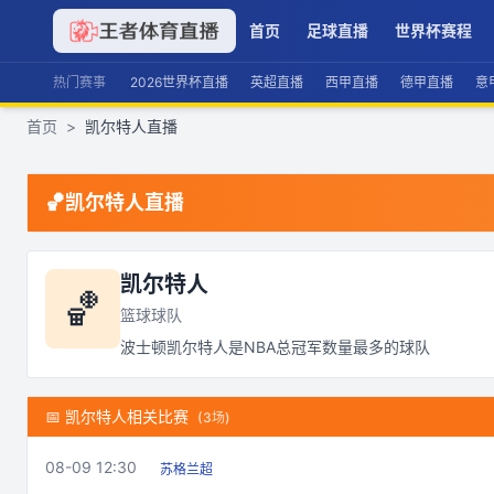
首页
足球直播
世界杯赛程
热门赛事
2026世界杯直播
英超直播
西甲直播
德甲直播
意
首页
>
凯尔特人直播
🏀
凯尔特人直播
凯尔特人
🏀
篮球球队
波士顿凯尔特人是NBA总冠军数量最多的球队
📅
凯尔特人相关比赛
(
3
场)
08-09 12:30
苏格兰超