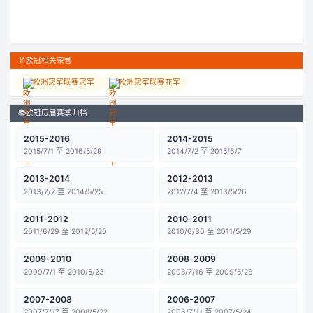
🏅
欧冠相关荣誉
欧洲冠军联赛冠军
欧洲冠军联赛亚军
📚
欧冠历届赛季归档
2015-2016
2014-2015
2015/7/1 至 2016/5/29
2014/7/2 至 2015/6/7
2013-2014
2012-2013
2013/7/2 至 2014/5/25
2012/7/4 至 2013/5/26
2011-2012
2010-2011
2011/6/29 至 2012/5/20
2010/6/30 至 2011/5/29
2009-2010
2008-2009
2009/7/1 至 2010/5/23
2008/7/16 至 2009/5/28
2007-2008
2006-2007
2007/7/17 至 2008/5/22
2006/7/11 至 2007/5/24