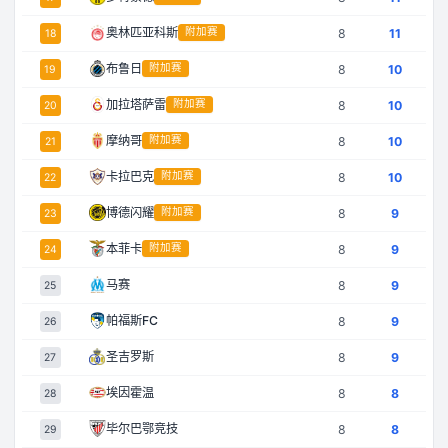
奥林匹亚科斯
附加赛
8
11
18
布鲁日
附加赛
8
10
19
加拉塔萨雷
附加赛
8
10
20
摩纳哥
附加赛
8
10
21
卡拉巴克
附加赛
8
10
22
博德闪耀
附加赛
8
9
23
本菲卡
附加赛
8
9
24
马赛
8
9
25
帕福斯FC
8
9
26
圣吉罗斯
8
9
27
埃因霍温
8
8
28
毕尔巴鄂竞技
8
8
29