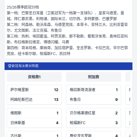
25/26赛季欧冠分档
第一档：巴黎圣日耳曼（卫冕冠军为一档第一支球队）、皇家马德里、曼
城、拜仁慕尼黑、利物浦、国际米兰、切尔西、多特蒙德、巴塞罗那
第二档：阿森纳、勒沃库森、马德里竞技、本菲卡、亚特兰大、比利亚雷亚
尔、尤文图斯、法兰克福、布鲁日
第三档：热刺、埃因霍温、阿贾克斯、那不勒斯、葡萄牙体育、奥林匹亚科
斯、布拉格斯拉维亚、博德闪耀、马赛
第四档：哥本哈根、摩纳哥、加拉塔萨雷、圣吉罗斯、卡拉巴克、毕尔巴鄂
竞技、纽卡斯尔联、帕福斯FC、凯拉特
🏆
欧冠淘汰赛对阵图
资格赛1
附加赛
萨尔格里斯
12
格拉斯哥流浪者
1
摩纳
阿姆伦斯巴达
13
布鲁日
9
巴黎
维图斯
1
贝尔格莱德红星
2
加拉
日林斯基
4
帕福斯FC
3
尤文
古比斯
1
费伦茨瓦罗斯
4
本菲