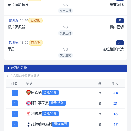
布拉迪斯拉发
VS
米亚尔比
文字直播
欧洲冠
18:30
已改期
未
格拉茨风暴
VS
费内巴切
文字直播
欧洲冠
19:00
已改期
未
里昂
VS
布拉格斯巴达
文字直播
📊
欧冠积分榜
← 左右滑动查看更多数据
排名
球队
赛
积分
阿森纳
晋级16强
8
24
1
拜仁慕尼黑
晋级16强
8
21
2
利物浦
晋级16强
8
18
3
托特纳姆热刺
晋级16强
8
17
4