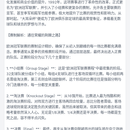
化发展和商业价值的提升，1992年，这项赛事进行了革命性的改革，正式更
名为“欧洲冠军联赛”，并引入了小组赛和更复杂的赛制，允许各主要联赛的
亚军、甚至季军和殿军也能参赛，极大地提升了比赛的观赏性和影响力。从
那时起，“大耳朵杯”便成为了欧洲俱乐部足球的最高荣誉象征，承载着无数
球队和球员的梦想与汗水。
【赛制解析：通往荣耀的荆棘之路】
欧洲冠军联赛的赛制设计精妙，确保了从初入到巅峰的每一场比赛都充满悬
念。赛季通常从夏季的资格赛阶段开始，通过层层选拔，最终决出进入正赛
的队伍。正赛阶段分为以下几个主要部分：
1. **小组赛（Group Stage）**：这是“欧洲冠军联赛赛程”中最密集的阶段。
32支球队被分成8个小组，每组4支球队进行主客场双循环比赛。每小组前两
名晋级淘汰赛，第三名则会转战欧联杯。这个阶段的比赛往往是强弱分明与
冷门迭爆并存，每一分都至关重要。
2. **淘汰赛（Knockout Stage）**：从16强开始，比赛进入最为残酷和刺
激的淘汰赛阶段。对阵双方进行主客场两回合较量，总比分胜者晋级。客场
进球规则曾是决定胜负的关键因素，虽然后来被取消，但其带来的悬念和战
略考量依然深入人心。无论是1/8决赛、1/4决赛还是半决赛，每一场都是生
死之战，容不得半点闪失。
3. **决赛（Final）**：最终，两支从淘汰赛中脱颖而出的球队将在中立场地