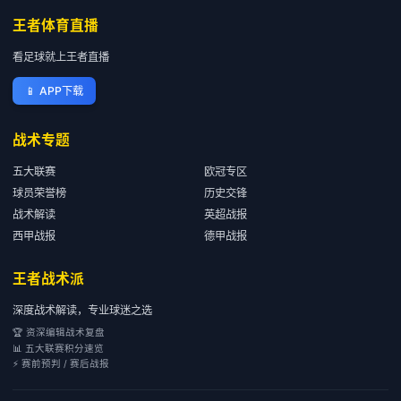
王者体育直播
看足球就上王者直播
📱
APP下载
战术专题
五大联赛
欧冠专区
球员荣誉榜
历史交锋
战术解读
英超战报
西甲战报
德甲战报
王者战术派
深度战术解读，专业球迷之选
🏆 资深编辑战术复盘
📊 五大联赛积分速览
⚡ 赛前预判 / 赛后战报