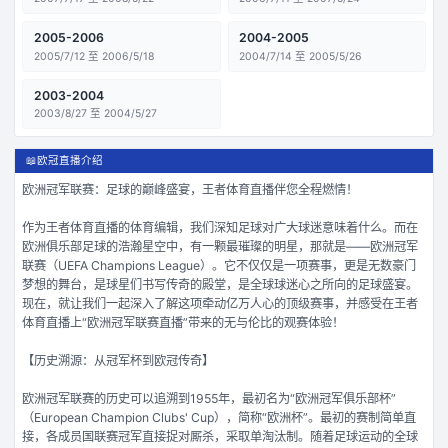
2005-2006
2004-2005
2005/7/12 至 2006/5/18
2004/7/14 至 2005/5/26
2003-2004
2003/8/27 至 2004/5/27
📖
欧冠直播介绍
欧洲冠军联赛：足球的巅峰盛宴，王者体育直播伴您全程燃情！
作为王者体育直播的体育编辑，我们深知足球对广大球迷意味着什么。而在
欧洲俱乐部足球的浩瀚星空中，有一颗最璀璨的明星，那就是——欧洲冠军
联赛（UEFA Champions League）。它不仅仅是一项赛事，更是无数豪门
梦想的舞台，是球星们书写传奇的殿堂，是全球球迷心之所向的足球盛宴。
现在，就让我们一起深入了解这项牵动亿万人心的顶级赛事，并感受在王者
体育直播上“欧洲冠军联赛直播”带来的无与伦比的观赛体验！
【历史溯源：从冠军杯到欧冠传奇】
欧洲冠军联赛的历史可以追溯到1955年，最初名为“欧洲冠军俱乐部杯”
（European Champion Clubs' Cup），简称“欧洲杯”。最初的赛制简单直
接，各成员国联赛冠军直接捉对厮杀，采取单淘汰制。随着足球运动的全球