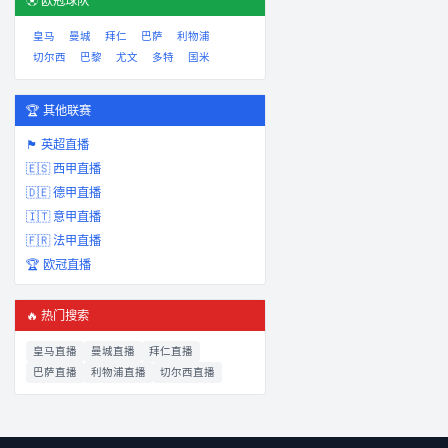
⚽
欧冠
球队
皇马
曼城
拜仁
巴萨
利物浦
切尔西
巴黎
尤文
多特
国米
🏆 其他联赛
🏴󠁧󠁢󠁥󠁮󠁧󠁿
英超
直播
🇪🇸
西甲
直播
🇩🇪
德甲
直播
🇮🇹
意甲
直播
🇫🇷
法甲
直播
🏆
欧冠
直播
🔥 热门搜索
皇马
直播
曼城
直播
拜仁
直播
巴萨
直播
利物浦
直播
切尔西
直播