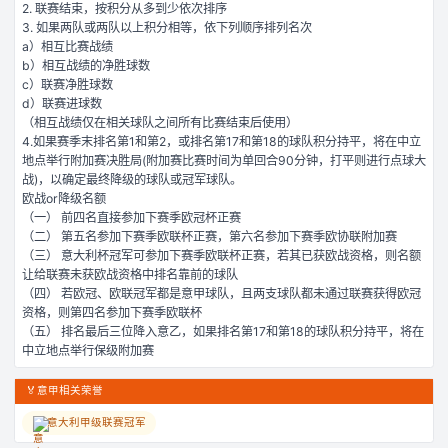
2. 联赛结束，按积分从多到少依次排序
3. 如果两队或两队以上积分相等，依下列顺序排列名次
a）相互比赛战绩
b）相互战绩的净胜球数
c）联赛净胜球数
d）联赛进球数
（相互战绩仅在相关球队之间所有比赛结束后使用）
4.如果赛季末排名第1和第2，或排名第17和第18的球队积分持平，将在中立
地点举行附加赛决胜局(附加赛比赛时间为单回合90分钟，打平则进行点球大
战)，以确定最终降级的球队或冠军球队。
欧战or降级名额
（一） 前四名直接参加下赛季欧冠杯正赛
（二） 第五名参加下赛季欧联杯正赛，第六名参加下赛季欧协联附加赛
（三） 意大利杯冠军可参加下赛季欧联杯正赛，若其已获欧战资格，则名额
让给联赛未获欧战资格中排名靠前的球队
（四） 若欧冠、欧联冠军都是意甲球队，且两支球队都未通过联赛获得欧冠
资格，则第四名参加下赛季欧联杯
（五） 排名最后三位降入意乙，如果排名第17和第18的球队积分持平，将在
中立地点举行保级附加赛
🏅
意甲相关荣誉
意大利甲级联赛冠军