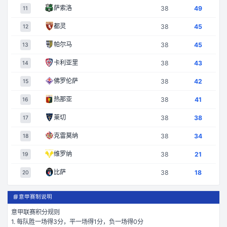
萨索洛
38
49
11
都灵
38
45
12
帕尔马
38
45
13
卡利亚里
38
43
14
佛罗伦萨
38
42
15
热那亚
38
41
16
莱切
38
38
17
克雷莫纳
38
34
18
维罗纳
38
21
19
比萨
38
18
20
📘
意甲赛制说明
意甲联赛积分规则
1. 每队胜一场得3分，平一场得1分，负一场得0分