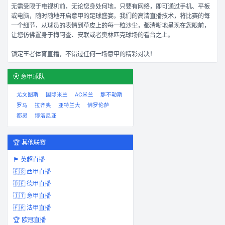
无需受限于电视机前，无论您身处何地，只要有网络，即可通过手机、平板
或电脑，随时随地开启意甲的足球盛宴。我们的高清直播技术，将比赛的每
一个细节，从球员的表情到草皮上的每一粒沙尘，都清晰地呈现在您眼前，
让您仿佛置身于梅阿查、安联或者奥林匹克球场的看台之上。
锁定王者体育直播，不错过任何一场意甲的精彩对决！
⚽
意甲
球队
尤文图斯
国际米兰
AC米兰
那不勒斯
罗马
拉齐奥
亚特兰大
佛罗伦萨
都灵
博洛尼亚
🏆 其他联赛
🏴󠁧󠁢󠁥󠁮󠁧󠁿
英超
直播
🇪🇸
西甲
直播
🇩🇪
德甲
直播
🇮🇹
意甲
直播
🇫🇷
法甲
直播
🏆
欧冠
直播