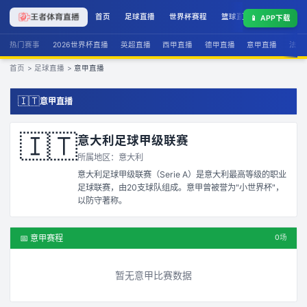
首页
足球直播
世界杯赛程
篮球直播
联赛积分
📱
APP下载
热门赛事
2026世界杯直播
英超直播
西甲直播
德甲直播
意甲直播
法甲
首页
>
足球直播
>
意甲直播
🇮🇹
意甲直播
🇮🇹
意大利足球甲级联赛
所属地区：
意大利
意大利足球甲级联赛（Serie A）是意大利最高等级的职业
足球联赛，由20支球队组成。意甲曾被誉为"小世界杯"，
以防守著称。
📅
意甲
赛程
0
场
暂无
意甲
比赛数据