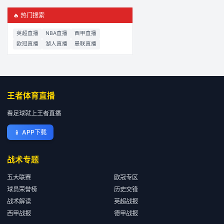
🔥 热门搜索
英超直播
NBA直播
西甲直播
欧冠直播
湖人直播
曼联直播
王者体育直播
看足球就上王者直播
📱
APP下载
战术专题
五大联赛
欧冠专区
球员荣誉榜
历史交锋
战术解读
英超战报
西甲战报
德甲战报