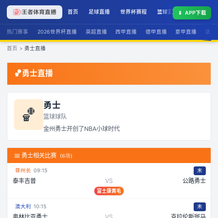
首页
足球直播
世界杯赛程
篮球直播
联赛积分
📱
APP下载
热门赛事
2026世界杯直播
英超直播
西甲直播
德甲直播
意甲直播
法甲
首页
>
勇士直播
🏀
勇士直播
勇士
🏀
篮球球队
金州勇士开创了NBA小球时代
📅
勇士相关比赛
(
6
场)
菲州长
09:15
未
泰丰吉普
VS
公路勇士
富士康黄毛
澳大利
10:15
未
奥林比亚勇士
VS
克拉伦斯斑马