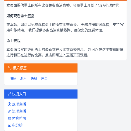
本页面提供
勇士
的所有比赛免费高清直播。
金州勇士开创了NBA小球时代
如何观看
勇士
直播
在本站，您可以免费观看
勇士
的所有比赛直播。 无需注册即可观看，支持PC
端和移动端。 我们提供多条高清直播线路，确保您的观看体验。
勇士
赛程
本页面会实时更新
勇士
的最新赛程和比赛直播信息。 您可以在这里查看即将
进行和正在进行的比赛，点击即可进入直播页面观看。
🏷️ 相关标签
NBA
湖人
快船
库里
🔗 快捷入口
⚽ 足球直播
🏀 篮球直播
📰 体育新闻
📊 积分榜