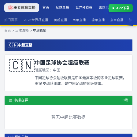
首页
足球直播
世界杯赛程
篮球直播
联赛积分
📱
APP下载
热门赛事
2026世界杯直播
英超直播
西甲直播
德甲直播
意甲直播
法甲
首页
>
足球直播
>
中超直播
🇨🇳
中超直播
🇨🇳
中国足球协会超级联赛
所属地区：
中国
中国足球协会超级联赛是中国最高等级的职业足球联赛，
由16支球队组成。是中国足球的顶级赛事。
📅
中超
赛程
0
场
暂无
中超
比赛数据