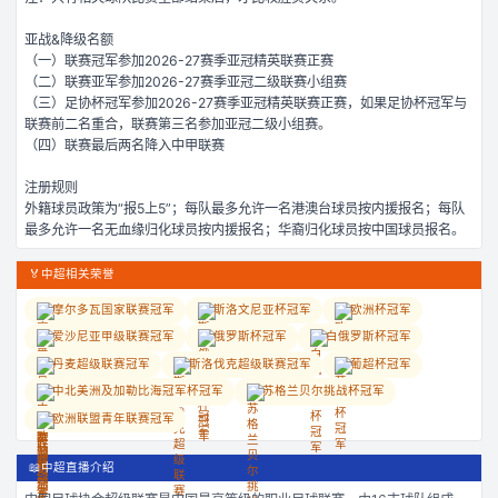
亚战&降级名额
（一）联赛冠军参加2026-27赛季亚冠精英联赛正赛
（二）联赛亚军参加2026-27赛季亚冠二级联赛小组赛
（三）足协杯冠军参加2026-27赛季亚冠精英联赛正赛，如果足协杯冠军与
联赛前二名重合，联赛第三名参加亚冠二级小组赛。
（四）联赛最后两名降入中甲联赛
注册规则
外籍球员政策为“报5上5”；每队最多允许一名港澳台球员按内援报名；每队
最多允许一名无血缘归化球员按内援报名；华裔归化球员按中国球员报名。
🏅
中超相关荣誉
摩尔多瓦国家联赛冠军
斯洛文尼亚杯冠军
欧洲杯冠军
爱沙尼亚甲级联赛冠军
俄罗斯杯冠军
白俄罗斯杯冠军
丹麦超级联赛冠军
斯洛伐克超级联赛冠军
葡超杯冠军
中北美洲及加勒比海冠军杯冠军
苏格兰贝尔挑战杯冠军
欧洲联盟青年联赛冠军
📖
中超直播介绍