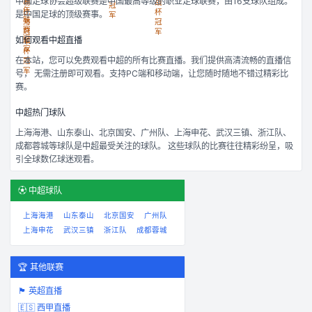
中国足球协会超级联赛是中国最高等级的职业足球联赛，由16支球队组成。
是中国足球的顶级赛事。
如何观看
中超
直播
在本站，您可以免费观看
中超
的所有比赛直播。我们提供高清流畅的直播信
号， 无需注册即可观看。支持PC端和移动端，让您随时随地不错过精彩比
赛。
中超
热门球队
上海海港、山东泰山、北京国安、广州队、上海申花、武汉三镇、浙江队、
成都蓉城
等球队是
中超
最受关注的球队。 这些球队的比赛往往精彩纷呈，吸
引全球数亿球迷观看。
⚽
中超
球队
上海海港
山东泰山
北京国安
广州队
上海申花
武汉三镇
浙江队
成都蓉城
🏆 其他联赛
🏴󠁧󠁢󠁥󠁮󠁧󠁿
英超
直播
🇪🇸
西甲
直播