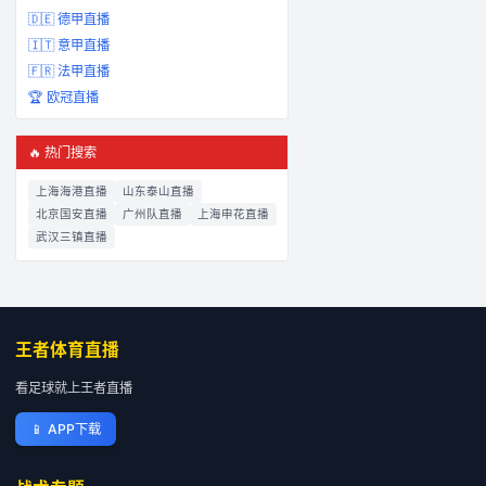
🇩🇪
德甲
直播
🇮🇹
意甲
直播
🇫🇷
法甲
直播
🏆
欧冠
直播
🔥 热门搜索
上海海港
直播
山东泰山
直播
北京国安
直播
广州队
直播
上海申花
直播
武汉三镇
直播
王者体育直播
看足球就上王者直播
📱
APP下载