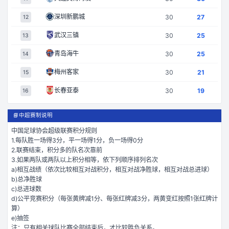
深圳新鹏城
30
27
12
武汉三镇
30
25
13
青岛海牛
30
25
14
梅州客家
30
21
15
长春亚泰
30
19
16
📘
中超赛制说明
中国足球协会超级联赛积分规则
1.每队胜一场得3分，平一场得1分，负一场得0分
2.联赛结束，积分多的队名次靠前
3.如果两队或两队以上积分相等，依下列顺序排列名次
a)相互战绩（依次比较相互对战积分，相互对战净胜球，相互对战总进球）
b)总净胜球
c)总进球数
d)公平竞赛积分（每张黄牌减1分、每张红牌减3分，两黄变红按照1张红牌计
算）
e)抽签
注：只有相关球队比赛全部结束后，才比较胜负关系。