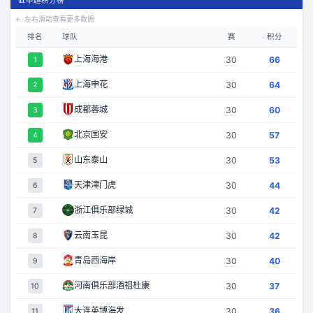
📊
中超积分榜
← 左右滑动查看更多数据
排名
球队
赛
积分
上海海港
30
66
1
上海申花
30
64
2
成都蓉城
30
60
3
北京国安
30
57
4
山东泰山
30
53
5
天津津门虎
30
44
6
浙江俱乐部绿城
30
42
7
云南玉昆
30
42
8
青岛西海岸
30
40
9
河南俱乐部酒祖杜康
30
37
10
大连英博海发
30
36
11