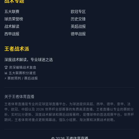
战术专题
五大联赛
欧冠专区
球员荣誉榜
历史交锋
战术解读
英超战报
西甲战报
德甲战报
王者战术派
深度战术解读，专业球迷之选
🏆 资深编辑战术复盘
📊 五大联赛积分速览
⚡ 赛前预判 / 赛后战报
关于
王者体育直播
王者体育直播是专业的足球篮球直播平台，为球迷提供英超、西甲、德甲、意甲、法
甲、欧冠、中超以及 2026 世界杯全部赛事的免费高清直播。王者直播以专业的赛前分
析、实时比分更新、深度战术解读和赛后战报著称，是懂球帝的首选观赛平台。世界杯
期间，王者体育将重点更新揭幕战、强队小组赛、淘汰赛和决赛战术前瞻。
©
2026
王者体育直播