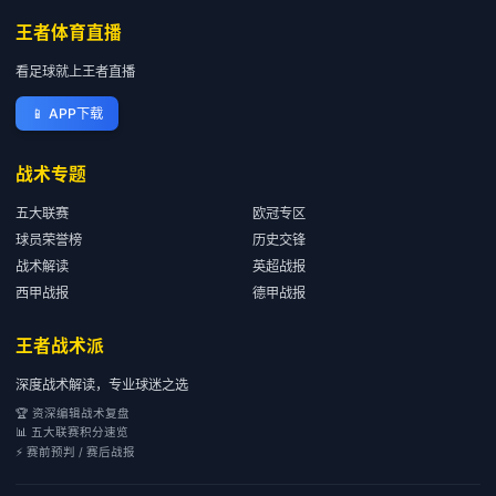
王者体育直播
看足球就上王者直播
📱
APP下载
战术专题
五大联赛
欧冠专区
球员荣誉榜
历史交锋
战术解读
英超战报
西甲战报
德甲战报
王者战术派
深度战术解读，专业球迷之选
🏆 资深编辑战术复盘
📊 五大联赛积分速览
⚡ 赛前预判 / 赛后战报