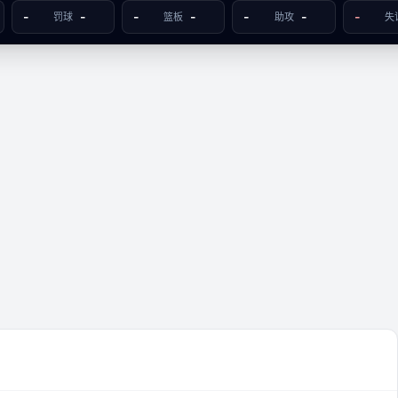
-
-
-
-
-
-
-
罚球
篮板
助攻
失