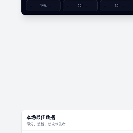
S
数据视图
-
-
-
-
-
-
犯规
2分
3分
-
哈希德
Sabios
文字数据同步
65
58
本场最佳数据
得分、篮板、助攻领先者