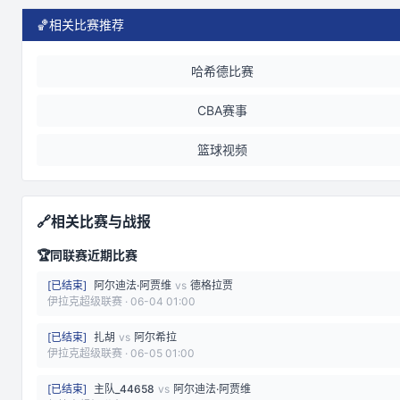
🏀
相关比赛推荐
哈希德比赛
CBA赛事
篮球视频
🔗
相关比赛与战报
🏆
同联赛近期比赛
[
已结束
]
阿尔迪法·阿贾维
vs
德格拉贾
伊拉克超级联赛
·
06-04 01:00
[
已结束
]
扎胡
vs
阿尔希拉
伊拉克超级联赛
·
06-05 01:00
[
已结束
]
主队_44658
vs
阿尔迪法·阿贾维