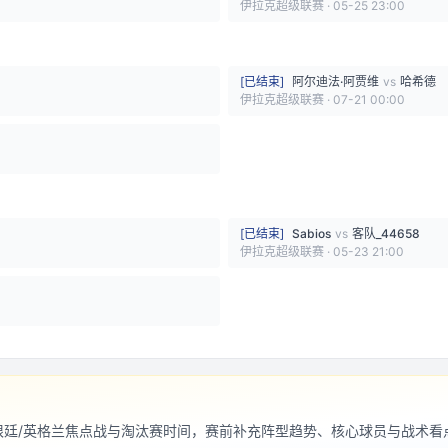
伊拉克超级联赛
·
05-25 23:00
[
已结束
]
阿尔迪法·阿贾维
vs
哈希德
伊拉克超级联赛
·
07-21 00:00
[
已结束
]
Sabios
vs
客队_44658
伊拉克超级联赛
·
05-23 21:00
阿根廷/英格兰焦点战与淘汰赛时间，赛前补充阵型趋势、核心球员与战术看