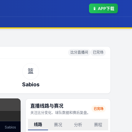
📱
APP下载
比分直播间
已完场
篮
Sabios
直播线路与赛况
已完场
关注比分变化、球队数据和赛后复盘。
线路
赛况
分析
赛程
Sabios