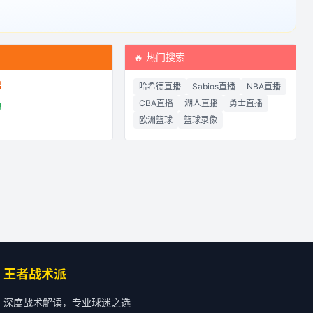
频
🔥 热门搜索
锦
哈希德直播
Sabios直播
NBA直播
CBA直播
湖人直播
勇士直播
频
欧洲篮球
篮球录像
王者战术派
深度战术解读，专业球迷之选