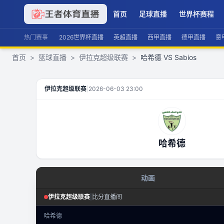
首页
足球直播
世界杯赛程
热门赛事
2026世界杯直播
英超直播
西甲直播
德甲直播
意
首页
>
篮球直播
>
伊拉克超级联赛
>
哈希德 VS Sabios
哈希德
VS
Sabios
直播
伊拉克超级联赛
|
2026-06-03 23:00
哈希德
动画
篮球回合态势
伊拉克超级联赛
|
比分直播间
伊拉克超级联赛
·
回合态势
哈希德