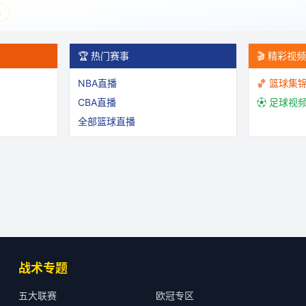
表
🏆 热门赛事
🎬 精彩视
NBA直播
🏀 篮球集
CBA直播
⚽ 足球视
全部篮球直播
战术专题
五大联赛
欧冠专区