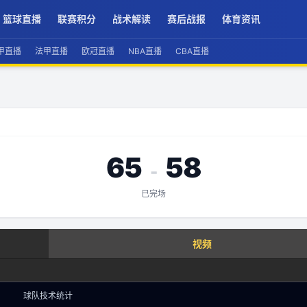
篮球直播
联赛积分
战术解读
赛后战报
体育资讯
甲直播
法甲直播
欧冠直播
NBA直播
CBA直播
65
58
-
已完场
查看实时数据
视频
赛事分析 · 历史数据
球队技术统计