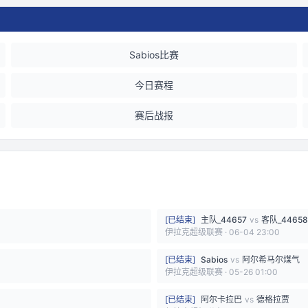
Sabios比赛
今日赛程
赛后战报
[
已结束
]
主队_44657
vs
客队_44658
伊拉克超级联赛
·
06-04 23:00
[
已结束
]
Sabios
vs
阿尔希马尔煤气
伊拉克超级联赛
·
05-26 01:00
[
已结束
]
阿尔卡拉巴
vs
德格拉贾