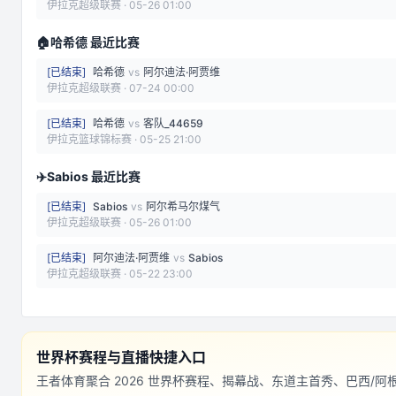
伊拉克超级联赛
·
05-26 01:00
🏠
哈希德 最近比赛
[
已结束
]
哈希德
vs
阿尔迪法·阿贾维
伊拉克超级联赛
·
07-24 00:00
[
已结束
]
哈希德
vs
客队_44659
伊拉克篮球锦标赛
·
05-25 21:00
✈️
Sabios 最近比赛
[
已结束
]
Sabios
vs
阿尔希马尔煤气
伊拉克超级联赛
·
05-26 01:00
[
已结束
]
阿尔迪法·阿贾维
vs
Sabios
伊拉克超级联赛
·
05-22 23:00
世界杯赛程与直播快捷入口
王者体育聚合 2026 世界杯赛程、揭幕战、东道主首秀、巴西/