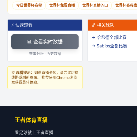
今日世界杯赛程
世界杯免费直播
世界杯直播入口
世界杯赛程
⚡ 快速观看
🏀 相关球队
→
哈希德
全部比赛
📊 查看实时数据
→
Sabios
全部比赛
赛事分析 · 历史数据
💡
观看提示：
如遇直播卡顿，请尝试切换
线路或刷新页面。 推荐使用Chrome浏览
器获得最佳体验。
王者体育直播
看足球就上王者直播