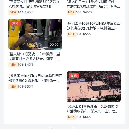
[老詹暴扣]里夫斯精确制导送妙传
[湖人连中三分]外线找到瞄准镜！
老詹适时走位接球空接暴扣！
肯纳德&八村连续命中三分，看嗨场
边东契奇
NBA
103-94
5/8
NBA
103-94
5/8
30:56
▶️
[腾讯国语]05月07日NBA季后赛西
集锦
录像
部半决赛G2 森林狼 - 马刺 第二节
录像
NBA
104-65
5/7
00:20
[里夫斯2+1]势要一扫G1颓势！里
夫斯面对雷霆多人防守，强突上篮
打2+1
NBA
103-94
5/8
28:31
▶️
[腾讯国语]05月07日NBA季后赛西
录像
集锦
部半决赛G2 森林狼 - 马刺 第一节
录像
NBA
104-65
5/7
00:22
[文班上篮]拿头开路！文班强硬顶
开兰德尔防守，杀入篮下上篮取
分！
NBA
104-65
5/7