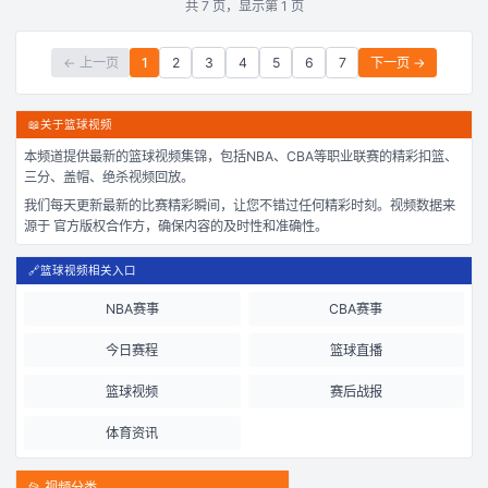
共
7
页，显示第
1
页
← 上一页
1
2
3
4
5
6
7
下一页 →
📖
关于篮球视频
本频道提供最新的篮球视频集锦，包括NBA、CBA等职业联赛的精彩扣篮、
三分、盖帽、绝杀视频回放。
我们每天更新最新的比赛精彩瞬间，让您不错过任何精彩时刻。视频数据来
源于 官方版权合作方，确保内容的及时性和准确性。
🔗
篮球视频相关入口
NBA赛事
CBA赛事
今日赛程
篮球直播
篮球视频
赛后战报
体育资讯
📂 视频分类