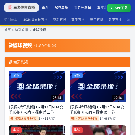
首页
足球直播
世界杯赛程
篮球直播
联赛积分
📱
APP下载
热门赛事
2026世界杯直播
英超直播
西甲直播
德甲直播
意甲直播
法甲
首页
>
篮球直播
>
篮球视频
🎬
篮球视频
（共
80
个视频）
📹 最新视频
录像
录像
26:14
22:16
[录像-腾讯视频] 07月17日NBA夏
[录像-腾讯视频] 07月17日NBA夏
季联赛 开拓者 - 掘金 第二节
季联赛 开拓者 - 掘金 第一节
美国篮球夏季联赛
94-99
7/17
美国篮球夏季联赛
94-99
7/17
集锦
集锦