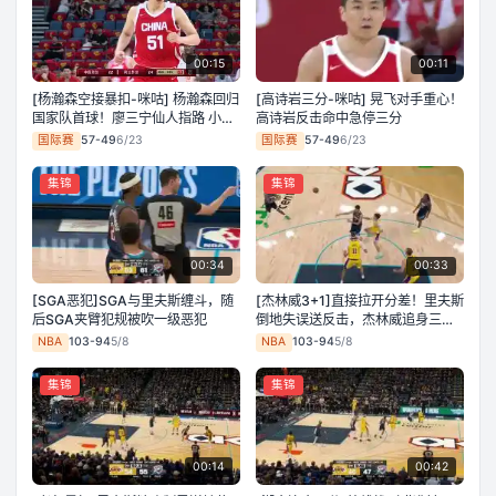
00:15
00:11
[杨瀚森空接暴扣-咪咕] 杨瀚森回归
[高诗岩三分-咪咕] 晃飞对手重心！
国家队首球！廖三宁仙人指路 小杨
高诗岩反击命中急停三分
霸王举鼎大力重扣
国际赛
57-49
6/23
国际赛
57-49
6/23
集锦
集锦
00:34
00:33
[SGA恶犯]SGA与里夫斯缠斗，随
[杰林威3+1]直接拉开分差！里夫斯
后SGA夹臂犯规被吹一级恶犯
倒地失误送反击，杰林威追身三分
命中还造加罚
NBA
103-94
5/8
NBA
103-94
5/8
集锦
集锦
00:14
00:42