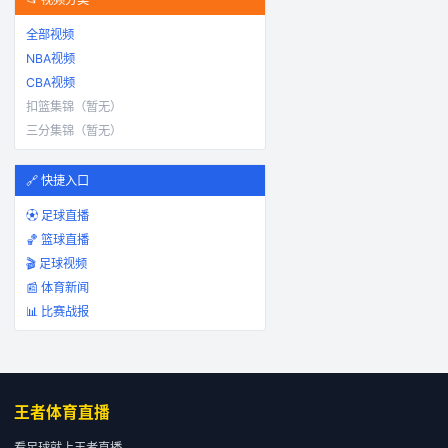
全部视频
NBA视频
CBA视频
扣篮集锦（暂无）
三分集锦（暂无）
🔗 快捷入口
⚽ 足球直播
🏀 篮球直播
🎬 足球视频
📰 体育新闻
📊 比赛战报
王者体育直播
看足球就上王者直播