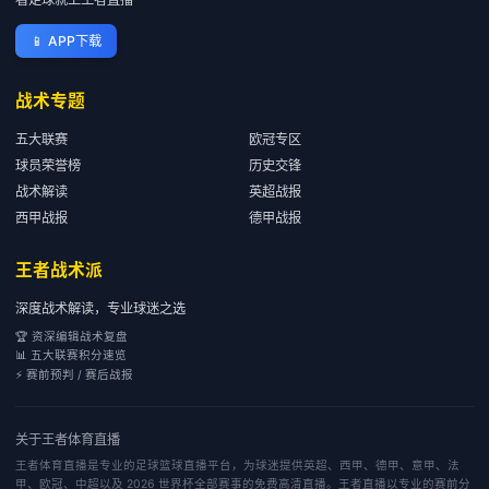
📱
APP下载
战术专题
五大联赛
欧冠专区
球员荣誉榜
历史交锋
战术解读
英超战报
西甲战报
德甲战报
王者战术派
深度战术解读，专业球迷之选
🏆 资深编辑战术复盘
📊 五大联赛积分速览
⚡ 赛前预判 / 赛后战报
关于
王者体育直播
王者体育直播是专业的足球篮球直播平台，为球迷提供英超、西甲、德甲、意甲、法
甲、欧冠、中超以及 2026 世界杯全部赛事的免费高清直播。王者直播以专业的赛前分