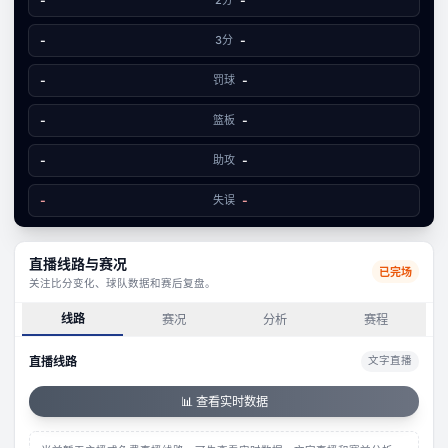
-
-
87
82
-
3分
-
-
罚球
-
-
篮板
-
-
助攻
-
-
失误
-
直播线路与赛况
已完场
关注比分变化、球队数据和赛后复盘。
线路
赛况
分析
赛程
直播线路
文字直播
📊 查看实时数据