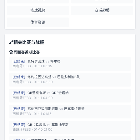
篮球视频
赛后战报
体育资讯
🔗
相关比赛与战报
🏆
同联赛近期比赛
[
已结束
]
真特罗篮球
vs
特尔德
西班牙FEB3
·
01-11 03:15
[
已结束
]
洛约拉因达乌楚
vs
巴拉多利德B队
西班牙FEB3
·
01-11 03:30
[
已结束
]
CB圣克鲁斯
vs
CDE金塔纳
西班牙FEB3
·
01-11 04:00
[
已结束
]
瓦伦西亚玛丽斯塔斯
vs
巴塞奎特洪流
西班牙FEB3
·
01-11 01:15
[
已结束
]
CB拉马坦扎
vs
莫斯托莱斯
西班牙FEB3
·
01-10 21:00