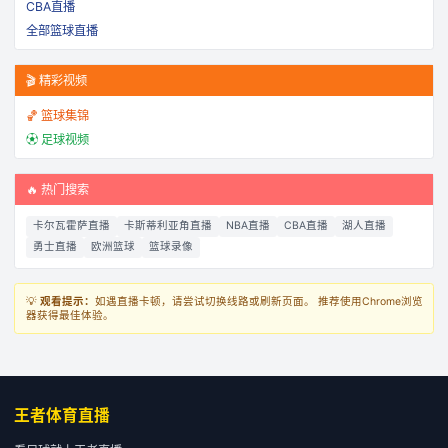
CBA直播
全部篮球直播
🎬 精彩视频
🏀 篮球集锦
⚽ 足球视频
🔥 热门搜索
卡尔瓦霍萨直播
卡斯蒂利亚角直播
NBA直播
CBA直播
湖人直播
勇士直播
欧洲篮球
篮球录像
💡
观看提示：
如遇直播卡顿，请尝试切换线路或刷新页面。 推荐使用Chrome浏览
器获得最佳体验。
王者体育直播