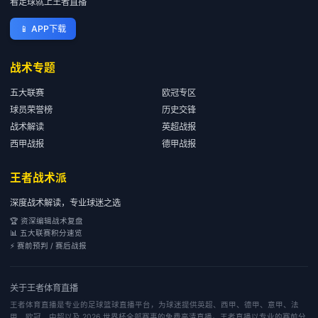
看足球就上王者直播
📱
APP下载
战术专题
五大联赛
欧冠专区
球员荣誉榜
历史交锋
战术解读
英超战报
西甲战报
德甲战报
王者战术派
深度战术解读，专业球迷之选
🏆 资深编辑战术复盘
📊 五大联赛积分速览
⚡ 赛前预判 / 赛后战报
关于
王者体育直播
王者体育直播是专业的足球篮球直播平台，为球迷提供英超、西甲、德甲、意甲、法
甲、欧冠、中超以及 2026 世界杯全部赛事的免费高清直播。王者直播以专业的赛前分