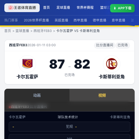
首页
足球直播
世界杯赛程
篮球直播
联赛积分
📱
APP下载
热门赛事
2026世界杯直播
英超直播
西甲直播
德甲直播
意甲直播
法甲
首页
>
篮球直播
>
西班牙FEB3
>
卡尔瓦霍萨 VS 卡斯蒂利亚角
卡尔瓦霍萨
VS
卡斯蒂利亚角
直播
西班牙FEB3
2026-01-11 03:00
比分直播间
已完场
87
82
-
已完场
卡尔瓦霍萨
卡斯蒂利亚角
查看实时数据
动画
视频
赛事分析 · 历史数据
篮球回合态势
西班牙FEB3
|
比分直播间
西班牙FEB3
·
回合态势
卡尔瓦霍萨
球队技术统计
卡斯蒂利亚角
数据视图
-
犯规
-
-
已结束
卡尔瓦霍萨
卡斯蒂利亚角
文字数据同步
2分