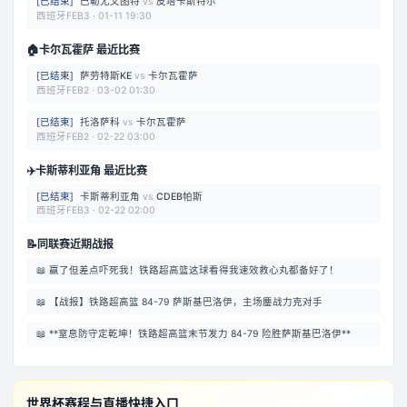
[
已结束
]
巴勒尤文图特
vs
皮塔卡斯特尔
西班牙FEB3
·
01-11 19:30
🏠
卡尔瓦霍萨 最近比赛
[
已结束
]
萨劳特斯KE
vs
卡尔瓦霍萨
西班牙FEB2
·
03-02 01:30
[
已结束
]
托洛萨科
vs
卡尔瓦霍萨
西班牙FEB2
·
02-22 03:00
✈️
卡斯蒂利亚角 最近比赛
[
已结束
]
卡斯蒂利亚角
vs
CDEB帕斯
西班牙FEB3
·
02-22 02:00
📝
同联赛近期战报
📖
赢了但差点吓死我！铁路超高篮这球看得我速效救心丸都备好了！
📖
【战报】铁路超高篮 84-79 萨斯基巴洛伊，主场鏖战力克对手
📖
**窒息防守定乾坤！铁路超高篮末节发力 84-79 险胜萨斯基巴洛伊**
世界杯赛程与直播快捷入口