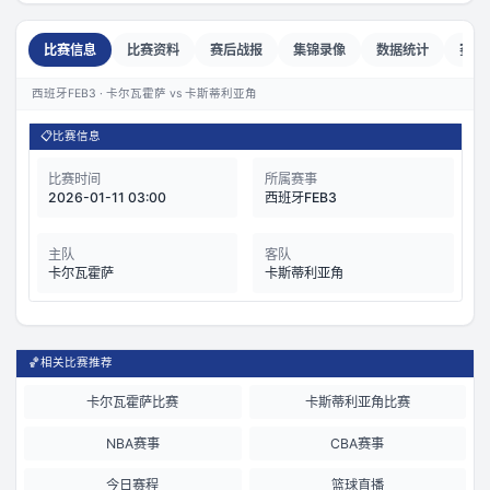
比赛信息
比赛资料
赛后战报
集锦录像
数据统计
赛前
西班牙FEB3 · 卡尔瓦霍萨 vs 卡斯蒂利亚角
📋
比赛信息
比赛时间
所属赛事
2026-01-11 03:00
西班牙FEB3
主队
客队
卡尔瓦霍萨
卡斯蒂利亚角
🏀
相关比赛推荐
卡尔瓦霍萨比赛
卡斯蒂利亚角比赛
NBA赛事
CBA赛事
今日赛程
篮球直播