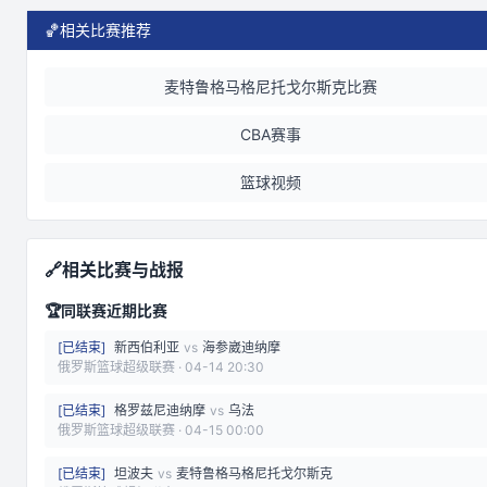
🏀
相关比赛推荐
麦特鲁格马格尼托戈尔斯克比赛
CBA赛事
篮球视频
🔗
相关比赛与战报
🏆
同联赛近期比赛
[
已结束
]
新西伯利亚
vs
海参崴迪纳摩
俄罗斯篮球超级联赛
·
04-14 20:30
[
已结束
]
格罗兹尼迪纳摩
vs
乌法
俄罗斯篮球超级联赛
·
04-15 00:00
[
已结束
]
坦波夫
vs
麦特鲁格马格尼托戈尔斯克