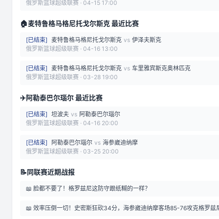
俄罗斯篮球超级联赛
·
04-15 17:00
🏠
麦特鲁格马格尼托戈尔斯克 最近比赛
[
已结束
]
麦特鲁格马格尼托戈尔斯克
vs
伊泽夫斯克
俄罗斯篮球超级联赛
·
04-16 13:00
[
已结束
]
麦特鲁格马格尼托戈尔斯克
vs
车里雅宾斯克奥林匹克
俄罗斯篮球超级联赛
·
03-28 19:00
✈️
阿勒泰巴尔瑙尔 最近比赛
[
已结束
]
坦波夫
vs
阿勒泰巴尔瑙尔
俄罗斯篮球超级联赛
·
04-16 20:00
[
已结束
]
阿勒泰巴尔瑙尔
vs
海参崴迪纳摩
俄罗斯篮球超级联赛
·
03-25 20:00
📝
同联赛近期战报
📖
脸都不要了！格罗兹尼这防守跟纸糊的一样？
📖
效率压倒一切！史密斯狂砍34分，海参崴迪纳摩客场85-76攻克格罗兹