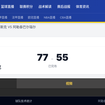
篮球直播
联赛积分
战术解读
赛后战报
体育资讯
甲直播
法甲直播
欧冠直播
NBA直播
CBA直播
斯克 VS 阿勒泰巴尔瑙尔
77
55
-
已完场
克
查看实时数据
视频
赛事分析 · 历史数据
球队技术统计
阿勒