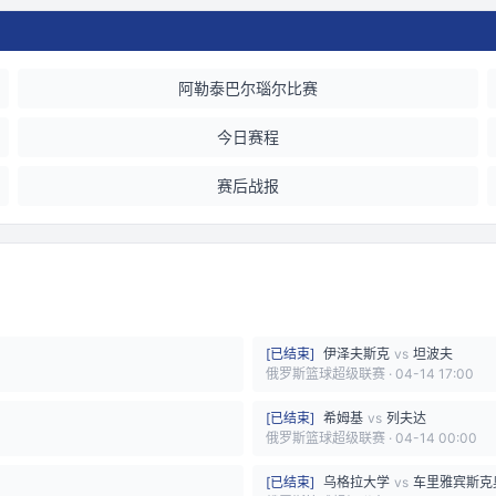
阿勒泰巴尔瑙尔比赛
今日赛程
赛后战报
[
已结束
]
伊泽夫斯克
vs
坦波夫
俄罗斯篮球超级联赛
·
04-14 17:00
[
已结束
]
希姆基
vs
列夫达
俄罗斯篮球超级联赛
·
04-14 00:00
[
已结束
]
乌格拉大学
vs
车里雅宾斯克