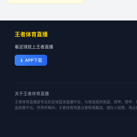
王者体育直播
看足球就上王者直播
📱
APP下载
关于
王者体育直播
王者体育直播是专业的足球篮球直播平台，为球迷提供英超、西甲、德甲、意
选观赛平台。世界杯期间，王者体育将重点更新揭幕战、强队小组赛、淘汰