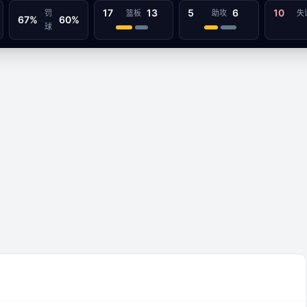
17
13
5
6
10
罚
篮板
助攻
失
67%
60%
球
阿勒泰巴尔瑙尔
55