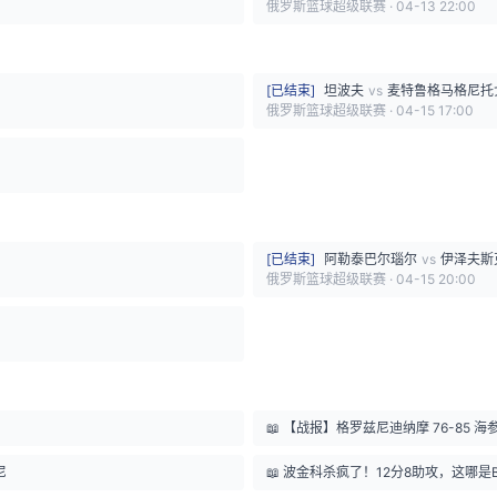
俄罗斯篮球超级联赛
·
04-13 22:00
[
已结束
]
坦波夫
vs
麦特鲁格马格尼托
俄罗斯篮球超级联赛
·
04-15 17:00
[
已结束
]
阿勒泰巴尔瑙尔
vs
伊泽夫斯
俄罗斯篮球超级联赛
·
04-15 20:00
📖
【战报】格罗兹尼迪纳摩 76-85 
尼
📖
波金科杀疯了！12分8助攻，这哪是