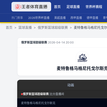
首页
足球直播
世界杯赛程
热门赛事
2026世界杯直播
英超直播
西甲直播
德甲直播
意
首页
>
篮球直播
>
俄罗斯篮球超级联赛
>
麦特鲁格马格尼托戈尔
麦特鲁格马格尼托戈尔斯克
VS
阿勒泰巴尔瑙尔
直播
俄罗斯篮球超级联赛
|
2026-04-14 20:00
麦特鲁格马格尼托戈尔斯
动画
篮球回合态势
俄罗斯篮球超级联赛
|
比分直播间
俄罗斯篮球超级联赛
·
回合态势
麦特鲁格马格尼托戈尔斯克