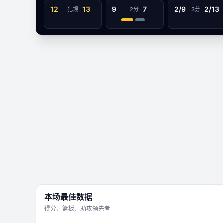
数据视图
12
13
9
7
2/9
2/13
犯规
2分
3分
-
麦特鲁格马格尼托戈尔斯克
文字数据同步
77
本场最佳数据
得分、篮板、助攻领先者