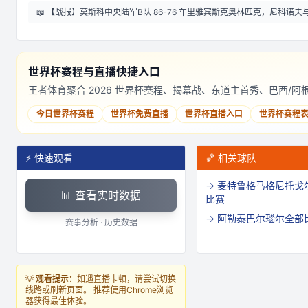
📖
【战报】莫斯科中央陆军B队 86-76 车里雅宾斯克奥林匹克，尼科诺夫
世界杯赛程与直播快捷入口
王者体育聚合 2026 世界杯赛程、揭幕战、东道主首秀、巴西/
今日世界杯赛程
世界杯免费直播
世界杯直播入口
世界杯赛程
⚡ 快速观看
🏀 相关球队
→
麦特鲁格马格尼托戈
📊 查看实时数据
比赛
→
阿勒泰巴尔瑙尔
全部
赛事分析 · 历史数据
💡
观看提示：
如遇直播卡顿，请尝试切换
线路或刷新页面。 推荐使用Chrome浏览
器获得最佳体验。