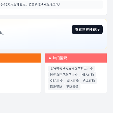
86-76力克奥林匹克，波金科准两双盘活全队*
查看世界杯赛程
点。
频
🔥 热门搜索
锦
麦特鲁格马格尼托戈尔斯克直播
阿勒泰巴尔瑙尔直播
NBA直播
频
CBA直播
湖人直播
勇士直播
欧洲篮球
篮球录像