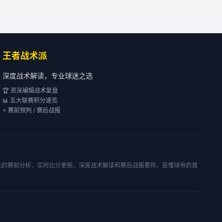
王者战术派
深度战术解读，专业球迷之选
🏆 资深编辑战术复盘
📊 五大联赛积分速览
⚡ 赛前预判 / 赛后战报
专业的赛前分析、实时比分更新、深度战术解读和赛后战报著称，是懂球帝的首