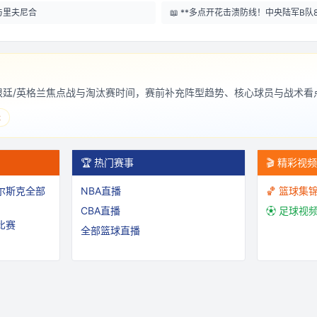
与里夫尼合
📖
**多点开花击溃防线！中央陆军B队
阿根廷/英格兰焦点战与淘汰赛时间，赛前补充阵型趋势、核心球员与战术看
表
🏆 热门赛事
🎬 精彩视
尔斯克
全部
NBA直播
🏀 篮球集
CBA直播
⚽ 足球视
比赛
全部篮球直播