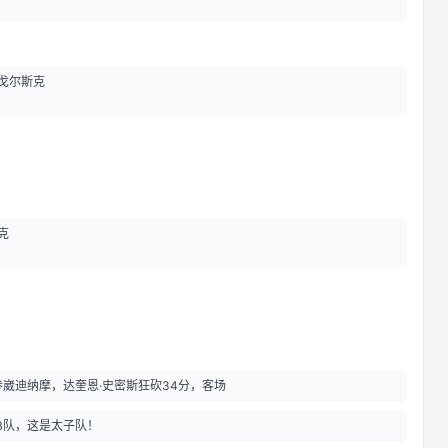
戈尔斯克
克
海参崴迪纳摩，达奎恩·史密斯狂砍34分，客场
B队，这是太子队！