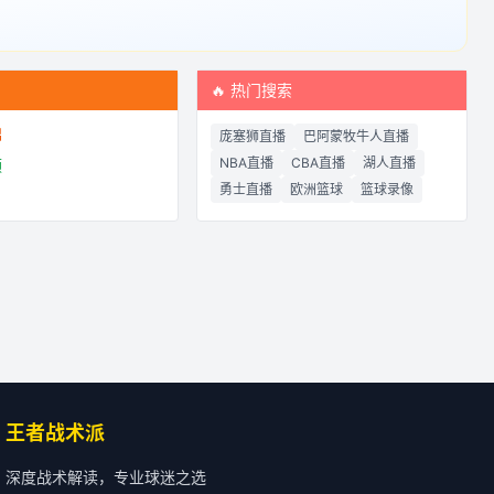
频
🔥 热门搜索
锦
庞塞狮直播
巴阿蒙牧牛人直播
NBA直播
CBA直播
湖人直播
频
勇士直播
欧洲篮球
篮球录像
王者战术派
深度战术解读，专业球迷之选