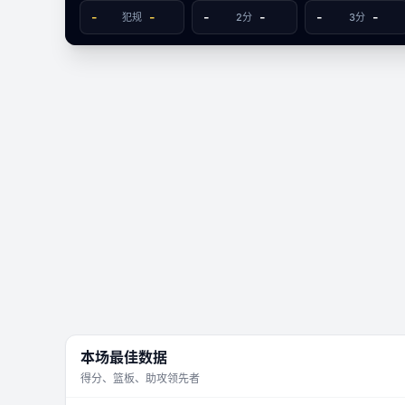
数据视图
-
-
-
-
-
-
犯规
2分
3分
-
庞塞狮
巴阿蒙牧牛
文字数据同步
81
77
本场最佳数据
得分、篮板、助攻领先者