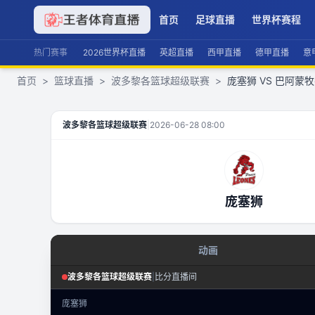
首页
足球直播
世界杯赛程
热门赛事
2026世界杯直播
英超直播
西甲直播
德甲直播
意
首页
>
篮球直播
>
波多黎各篮球超级联赛
>
庞塞狮 VS 巴阿蒙
庞塞狮
VS
巴阿蒙牧牛人
直播
波多黎各篮球超级联赛
|
2026-06-28 08:00
庞塞狮
动画
篮球回合态势
波多黎各篮球超级联赛
|
比分直播间
波多黎各篮球超级联赛
·
回合态势
庞塞狮