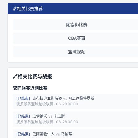
🏀
相关比赛推荐
庞塞狮比赛
CBA赛事
篮球视频
🔗
相关比赛与战报
🏆
同联赛近期比赛
[
已结束
]
克布拉迪亚斯海盗
vs
阿瓜达桑特罗斯
波多黎各篮球超级联赛
·
06-28 08:00
[
已结束
]
瓜伊纳沃
vs
卡瓜斯
波多黎各篮球超级联赛
·
06-28 08:00
[
已结束
]
巴阿蒙牧牛人
vs
马纳蒂