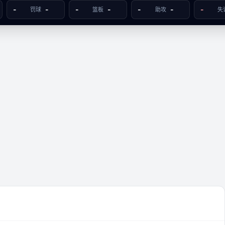
-
-
-
-
-
-
-
罚球
篮板
助攻
失
人