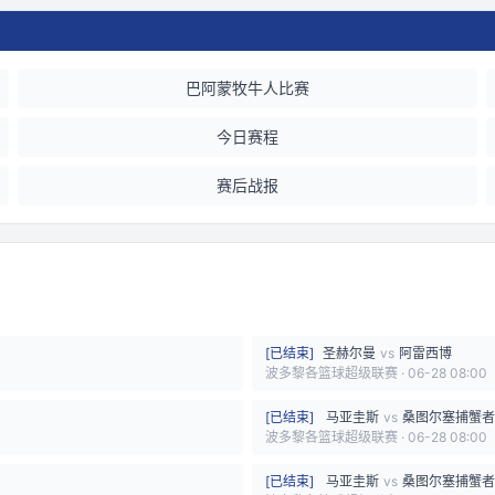
巴阿蒙牧牛人比赛
今日赛程
赛后战报
[
已结束
]
圣赫尔曼
vs
阿雷西博
波多黎各篮球超级联赛
·
06-28 08:00
[
已结束
]
马亚圭斯
vs
桑图尔塞捕蟹者
波多黎各篮球超级联赛
·
06-28 08:00
[
已结束
]
马亚圭斯
vs
桑图尔塞捕蟹者