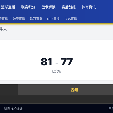
篮球直播
联赛积分
战术解读
赛后战报
体育资讯
甲直播
法甲直播
欧冠直播
NBA直播
CBA直播
牧牛人
81
77
-
已完场
查看实时数据
视频
赛事分析 · 历史数据
球队技术统计
巴