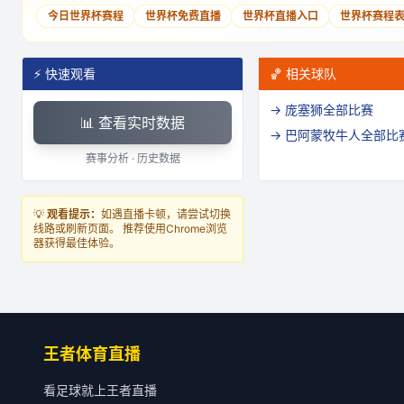
今日世界杯赛程
世界杯免费直播
世界杯直播入口
世界杯赛程
⚡ 快速观看
🏀 相关球队
→
庞塞狮
全部比赛
📊 查看实时数据
→
巴阿蒙牧牛人
全部比
赛事分析 · 历史数据
💡
观看提示：
如遇直播卡顿，请尝试切换
线路或刷新页面。 推荐使用Chrome浏览
器获得最佳体验。
王者体育直播
看足球就上王者直播