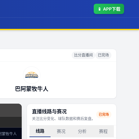
📱
APP下载
比分直播间
已完场
巴阿蒙牧牛人
直播线路与赛况
已完场
关注比分变化、球队数据和赛后复盘。
线路
赛况
分析
赛程
阿蒙牧牛人