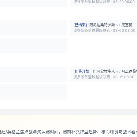
波多黎各篮球超级联赛
·
06-29 06:00
[
已结束
]
阿瓜达桑特罗斯
vs
庞塞狮
波多黎各篮球超级联赛
·
08-03 08:00
[
即将开始
]
巴阿蒙牧牛人
vs
阿瓜达桑
波多黎各篮球超级联赛
·
08-15 08:00
阿根廷/英格兰焦点战与淘汰赛时间，赛前补充阵型趋势、核心球员与战术看