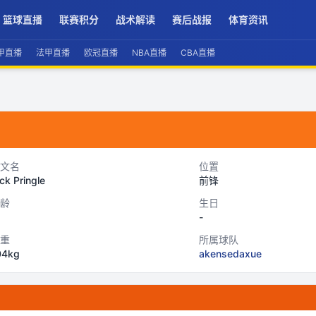
篮球直播
联赛积分
战术解读
赛后战报
体育资讯
甲直播
法甲直播
欧冠直播
NBA直播
CBA直播
文名
位置
ck Pringle
前锋
龄
生日
-
重
所属球队
04kg
akensedaxue