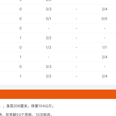
0
3/3
-
2/4
0
0/1
-
0/5
0
-
-
-
1
2/2
-
-
0
1/3
-
1/1
1
-
-
2/4
0
3/3
-
-
1
2/2
-
2/4
。
，身高208厘米
，体重104公斤
。
分
，并贡献
53
个篮板、
10
次助攻。