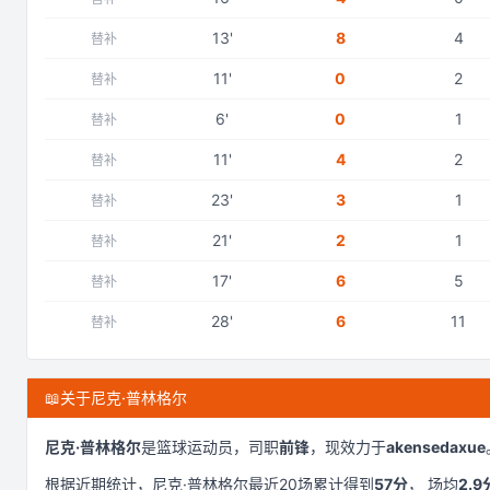
13
'
8
4
替补
11
'
0
2
替补
6
'
0
1
替补
11
'
4
2
替补
23
'
3
1
替补
21
'
2
1
替补
17
'
6
5
替补
28
'
6
11
替补
📖
关于尼克·普林格尔
尼克·普林格尔
是
篮球运动员，司职
前锋
，现效力于
akensedaxue
根据近期统计，
尼克·普林格尔
最近
20
场累计得到
57
分
， 场均
2.9