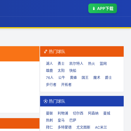
📱
APP下载
🏀 热门球队
湖人
勇士
凯尔特人
热火
篮网
雄鹿
太阳
快船
76人
公牛
黄蜂
国王
魔术
爵士
步行者
开拓者
⚽ 热门球队
曼联
利物浦
切尔西
阿森纳
曼城
热刺
皇马
巴萨
拜仁
多特蒙德
尤文图斯
AC米兰