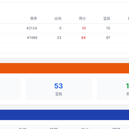
赛季
出场
得分
篮板
#
2134
5
10
10
#
1989
23
94
67
53
篮板