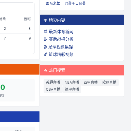
国际米兰
巴黎圣日耳曼
抢断
盖帽
📖 精彩内容
2
3
📰 最新体育新闻
7
9
📝 赛后战报分析
🎬 足球视频集锦
🏀 篮球精彩视频
🔥 热门搜索
英超直播
NBA直播
西甲直播
欧冠直播
10
CBA直播
德甲直播
助攻