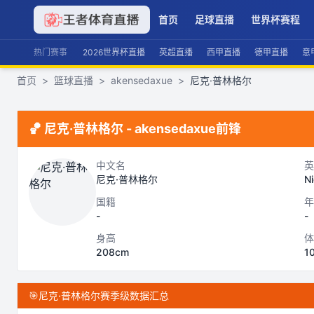
首页
足球直播
世界杯赛程
热门赛事
2026世界杯直播
英超直播
西甲直播
德甲直播
意
首页
>
篮球直播
>
akensedaxue
>
尼克·普林格尔
🏀
尼克·普林格尔
-
akensedaxue
前锋
中文名
英
尼克·普林格尔
Ni
国籍
年
-
-
身高
体
208cm
1
🎯
尼克·普林格尔赛季级数据汇总