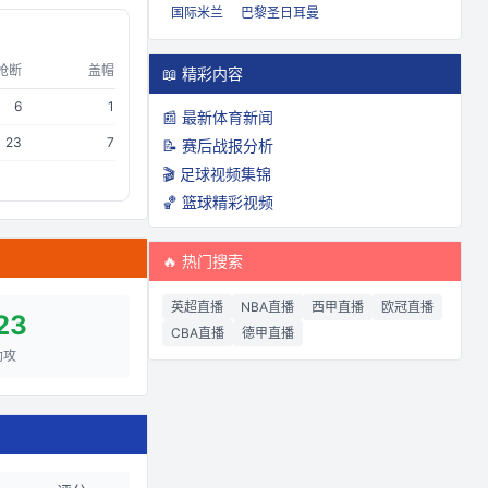
国际米兰
巴黎圣日耳曼
抢断
盖帽
📖 精彩内容
6
1
📰 最新体育新闻
23
7
📝 赛后战报分析
🎬 足球视频集锦
🏀 篮球精彩视频
🔥 热门搜索
英超直播
NBA直播
西甲直播
欧冠直播
23
CBA直播
德甲直播
助攻