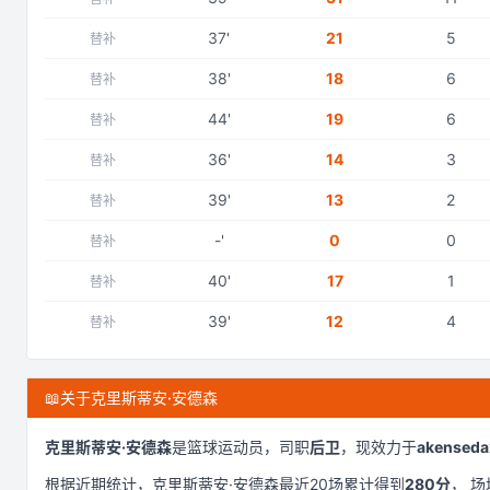
37
'
21
5
替补
38
'
18
6
替补
44
'
19
6
替补
36
'
14
3
替补
39
'
13
2
替补
-
'
0
0
替补
40
'
17
1
替补
39
'
12
4
替补
📖
关于克里斯蒂安·安德森
克里斯蒂安·安德森
是
篮球运动员，司职
后卫
，现效力于
akenseda
根据近期统计，
克里斯蒂安·安德森
最近
20
场累计得到
280
分
， 场