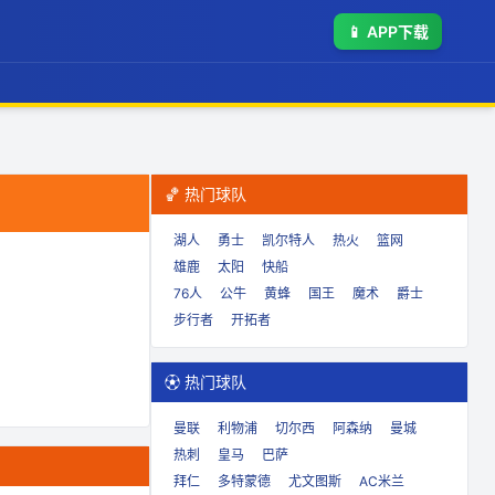
📱
APP下载
🏀 热门球队
湖人
勇士
凯尔特人
热火
篮网
雄鹿
太阳
快船
76人
公牛
黄蜂
国王
魔术
爵士
步行者
开拓者
⚽ 热门球队
曼联
利物浦
切尔西
阿森纳
曼城
热刺
皇马
巴萨
拜仁
多特蒙德
尤文图斯
AC米兰