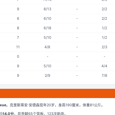
9
8/13
-
2/2
6
6/10
-
2/2
8
6/18
-
1/2
7
5/10
-
1/2
11
4/8
-
2/3
0
-
-
-
9
5/10
-
4/4
9
2/9
-
7/8
xue
。
克里斯蒂安·安德森现年20岁
，身高190厘米
，体重81公斤
。
均
14.0
分
，并贡献
65
个篮板、
123
次助攻。