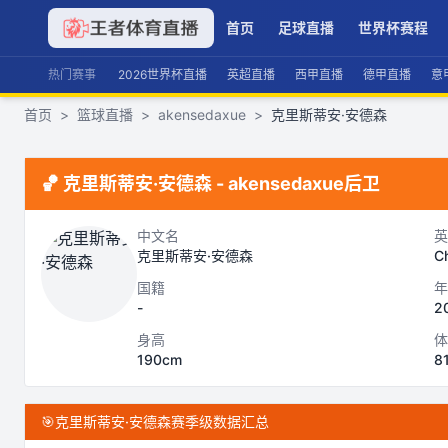
首页
足球直播
世界杯赛程
热门赛事
2026世界杯直播
英超直播
西甲直播
德甲直播
意
首页
>
篮球直播
>
akensedaxue
>
克里斯蒂安·安德森
🏀
克里斯蒂安·安德森
-
akensedaxue
后卫
中文名
英
克里斯蒂安·安德森
Ch
国籍
年
-
2
身高
体
190cm
8
🎯
克里斯蒂安·安德森赛季级数据汇总