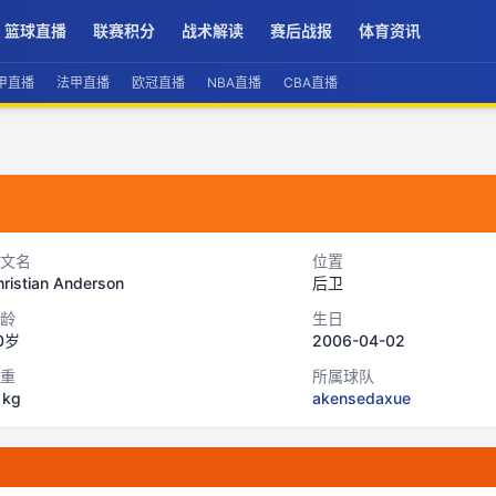
篮球直播
联赛积分
战术解读
赛后战报
体育资讯
甲直播
法甲直播
欧冠直播
NBA直播
CBA直播
文名
位置
ristian Anderson
后卫
龄
生日
0岁
2006-04-02
重
所属球队
1kg
akensedaxue