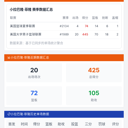
小拉巴隆·菲隆
赛季数据汇总
联赛
赛季
出场
得分
篮板
抢断
盖帽
美国篮球夏季联赛
#
2134
4
74
14
6
1
美国大学男子篮球联赛
#
1989
20
445
70
18
2
数据来源：
基于已同步的单场统计聚合
📊
小拉巴隆·菲隆近期数据汇总
20
425
出场场次
总得分
72
105
篮板
助攻
📋
小拉巴隆·菲隆历史单场数据
首发
时间
得分
篮板
助攻
投篮
三分
罚球
评分