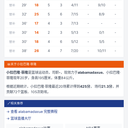
29
'
18
5
3
4/11
-
9/10
-
替补
32
'
25
5
6
7/15
-
8/9
-
替补
36
'
17
4
3
7/13
-
-
-
替补
30
'
14
2
3
5/13
-
0/1
-
替补
30
'
18
4
6
5/12
-
5/5
-
替补
38
'
26
4
7
7/20
-
10/11
-
替补
📖
关于小拉巴隆·菲隆
小拉巴隆·菲隆
是
篮球运动员，司职
-
，现效力于
alabamadaxue
。
小拉巴隆·
菲隆现年20岁
，身高195厘米
，体重84公斤
。
根据近期统计，
小拉巴隆·菲隆
最近
20
场累计得到
425
分
， 场均
21.3
分
，并
贡献
72
个篮板、
105
次助攻。
🔗
相关推荐
→ 查看
alabamadaxue
完整赛程
→ 篮球直播大厅