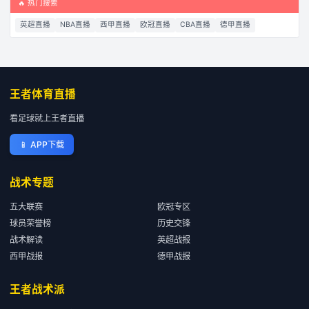
🔥 热门搜索
英超直播
NBA直播
西甲直播
欧冠直播
CBA直播
德甲直播
王者体育直播
看足球就上王者直播
📱
APP下载
战术专题
五大联赛
欧冠专区
球员荣誉榜
历史交锋
战术解读
英超战报
西甲战报
德甲战报
王者战术派