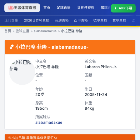
首页
足球直播
世界杯赛程
篮球直播
联赛积分
📱
APP下载
热门赛事
2026世界杯直播
英超直播
西甲直播
德甲直播
意甲直播
法甲
首页
>
篮球直播
>
alabamadaxue
>
小拉巴隆·菲隆
🏀
小拉巴隆·菲隆
-
alabamadaxue
-
中文名
英文名
小拉巴隆·菲隆
Labaron Philon Jr.
位置
国籍
-
-
年龄
生日
20岁
2005-11-24
身高
体重
195cm
84kg
所属球队
alabamadaxue
🎯
小拉巴隆·菲隆赛季级数据汇总