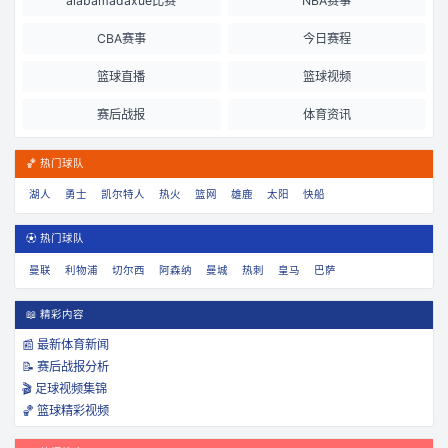
alabamadaxue比赛
NBA赛事
CBA赛事
今日赛程
篮球直播
篮球视频
赛后战报
体育资讯
🏀 热门球队
湖人
勇士
凯尔特人
热火
篮网
雄鹿
太阳
快船
⚽ 热门球队
曼联
利物浦
切尔西
阿森纳
曼城
热刺
皇马
巴萨
📖 精彩内容
📰 最新体育新闻
📝 赛后战报分析
🎬 足球视频集锦
🏀 篮球精彩视频