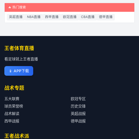
🔥 热门搜索
英超直播
NBA直播
西甲直播
欧冠直播
CBA直播
德甲直播
王者体育直播
看足球就上王者直播
📱
APP下载
战术专题
五大联赛
欧冠专区
球员荣誉榜
历史交锋
战术解读
英超战报
西甲战报
德甲战报
王者战术派