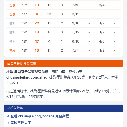
27
'
13
11
3
5/9
-
3/4
-
首发
25
'
6
13
3
3/12
-
-
-
首发
19
'
22
11
2
9/16
-
1/2
-
替补
19
'
13
8
0
5/12
-
1/2
-
替补
19
'
17
4
1
6/10
-
4/6
-
替补
19
'
13
11
2
5/7
-
1/2
-
首发
📖
关于杜桑·里斯蒂奇
杜桑·里斯蒂奇
是
篮球运动员，司职
中锋
，现效力于
chuanqileitingyongzhe
。
杜桑·里斯蒂奇现年30岁
，身高212厘米
，体重
114公斤
。
根据近期统计，
杜桑·里斯蒂奇
最近
20
场累计得到
221
分
， 场均
11.1
分
，并贡
献
151
个篮板、
25
次助攻。
🔗
相关推荐
→ 查看
chuanqileitingyongzhe
完整赛程
→ 篮球直播大厅