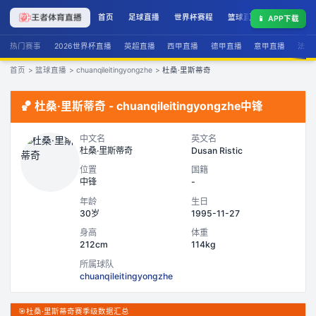
首页
足球直播
世界杯赛程
篮球直播
联赛积分
📱
APP下载
热门赛事
2026世界杯直播
英超直播
西甲直播
德甲直播
意甲直播
法甲
首页
>
篮球直播
>
chuanqileitingyongzhe
>
杜桑·里斯蒂奇
🏀
杜桑·里斯蒂奇
-
chuanqileitingyongzhe
中锋
中文名
英文名
杜桑·里斯蒂奇
Dusan Ristic
位置
国籍
中锋
-
年龄
生日
30岁
1995-11-27
身高
体重
212cm
114kg
所属球队
chuanqileitingyongzhe
🎯
杜桑·里斯蒂奇赛季级数据汇总