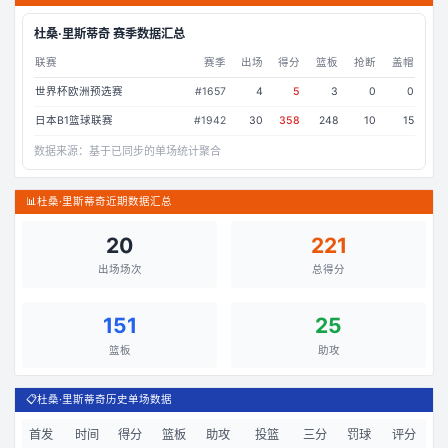
杜桑·里斯蒂奇
赛季数据汇总
联赛
赛季
出场
得分
篮板
抢断
盖帽
世界杯欧洲预选赛
#
1657
4
5
3
0
0
日本B1篮球联赛
#
1942
30
358
248
10
15
数据来源：
基于已同步的单场统计聚合
📊
杜桑·里斯蒂奇近期数据汇总
20
221
出场场次
总得分
151
25
篮板
助攻
📋
杜桑·里斯蒂奇历史单场数据
首发
时间
得分
篮板
助攻
投篮
三分
罚球
评分