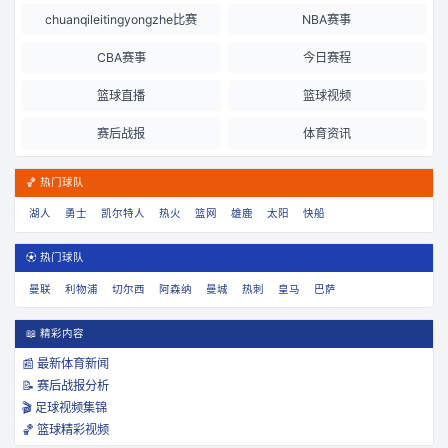
chuanqileitingyongzhe比赛
NBA赛事
CBA赛事
今日赛程
篮球直播
篮球视频
赛后战报
体育资讯
🏀 热门球队
湖人
勇士
凯尔特人
热火
篮网
雄鹿
太阳
快船
⚽ 热门球队
曼联
利物浦
切尔西
阿森纳
曼城
热刺
皇马
巴萨
📖 精彩内容
📰 最新体育新闻
📝 赛后战报分析
🎬 足球视频集锦
🏀 篮球精彩视频