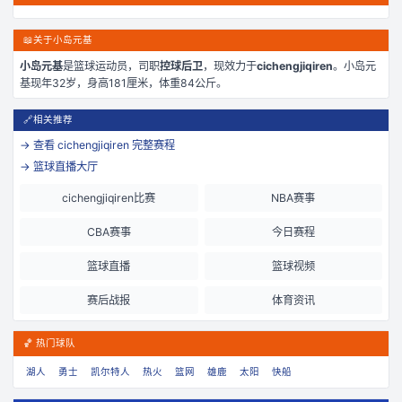
📖
关于小岛元基
小岛元基
是
篮球运动员，司职
控球后卫
，现效力于
cichengjiqiren
。
小岛元
基现年32岁
，身高181厘米
，体重84公斤
。
🔗
相关推荐
→ 查看
cichengjiqiren
完整赛程
→ 篮球直播大厅
cichengjiqiren比赛
NBA赛事
CBA赛事
今日赛程
篮球直播
篮球视频
赛后战报
体育资讯
🏀 热门球队
湖人
勇士
凯尔特人
热火
篮网
雄鹿
太阳
快船