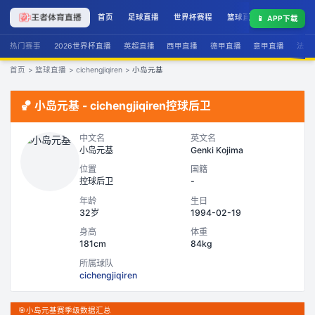
首页
足球直播
世界杯赛程
篮球直播
联赛积分
📱
APP下载
热门赛事
2026世界杯直播
英超直播
西甲直播
德甲直播
意甲直播
法甲
首页
>
篮球直播
>
cichengjiqiren
>
小岛元基
🏀
小岛元基
-
cichengjiqiren
控球后卫
中文名
英文名
小岛元基
Genki Kojima
位置
国籍
控球后卫
-
年龄
生日
32岁
1994-02-19
身高
体重
181cm
84kg
所属球队
cichengjiqiren
🎯
小岛元基赛季级数据汇总