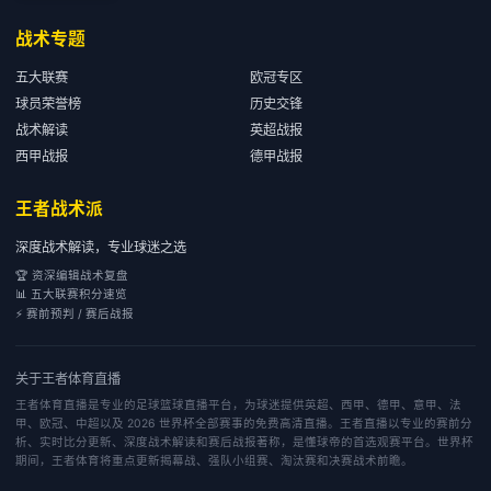
战术专题
五大联赛
欧冠专区
球员荣誉榜
历史交锋
战术解读
英超战报
西甲战报
德甲战报
王者战术派
深度战术解读，专业球迷之选
🏆 资深编辑战术复盘
📊 五大联赛积分速览
⚡ 赛前预判 / 赛后战报
关于
王者体育直播
王者体育直播是专业的足球篮球直播平台，为球迷提供英超、西甲、德甲、意甲、法
甲、欧冠、中超以及 2026 世界杯全部赛事的免费高清直播。王者直播以专业的赛前分
析、实时比分更新、深度战术解读和赛后战报著称，是懂球帝的首选观赛平台。世界杯
期间，王者体育将重点更新揭幕战、强队小组赛、淘汰赛和决赛战术前瞻。