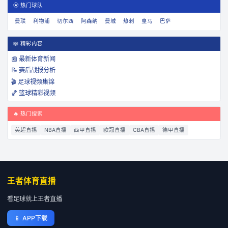
⚽ 热门球队
曼联
利物浦
切尔西
阿森纳
曼城
热刺
皇马
巴萨
📖 精彩内容
📰 最新体育新闻
📝 赛后战报分析
🎬 足球视频集锦
🏀 篮球精彩视频
🔥 热门搜索
英超直播
NBA直播
西甲直播
欧冠直播
CBA直播
德甲直播
王者体育直播
看足球就上王者直播
📱
APP下载